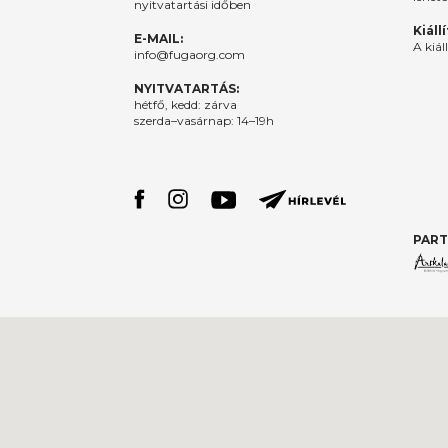
nyitvatartási időben
Kiáll
E-MAIL:
A kiál
info@fugaorg.com
NYITVATARTÁS:
hétfő, kedd: zárva
szerda–vasárnap: 14–19h
PART