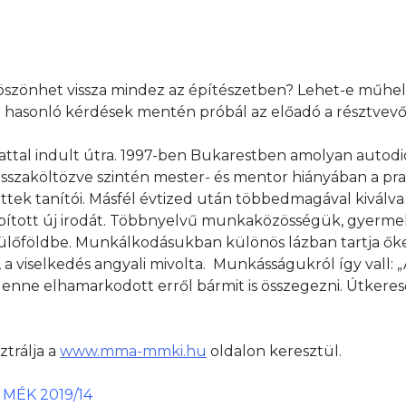
köszönhet vissza mindez az építészetben? Lehet-e műhel
hasonló kérdések mentén próbál az előadó a résztvev
dattal indult útra. 1997-ben Bukarestben amolyan autod
sszaköltözve szintén mester- és mentor hiányában a prax
lettek tanítói. Másfél évtized után többedmagával kiválv
apított új irodát. Többnyelvű munkaközösségük, gyermeke
lőföldbe. Munkálkodásukban különös lázban tartja őket
a, a viselkedés angyali mivolta. Munkásságukról így vall: 
enne elhamarkodott erről bármit is összegezni. Útkere
ztrálja a
www.mma-mmki.hu
oldalon keresztül.
. MÉK 2019/14