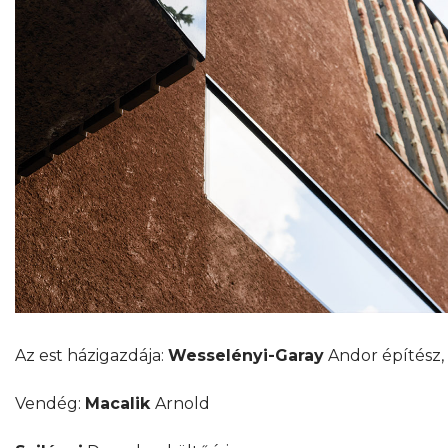
Az est házigazdája:
Wesselényi-Garay
Andor építész
Vendég:
Macalik
Arnold