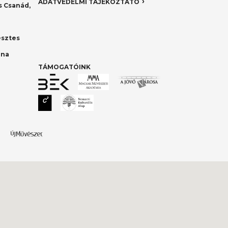
ADATVÉDELMI TÁJÉKOZTATÓ
 Csanád,
esztes
nna
TÁMOGATÓINK