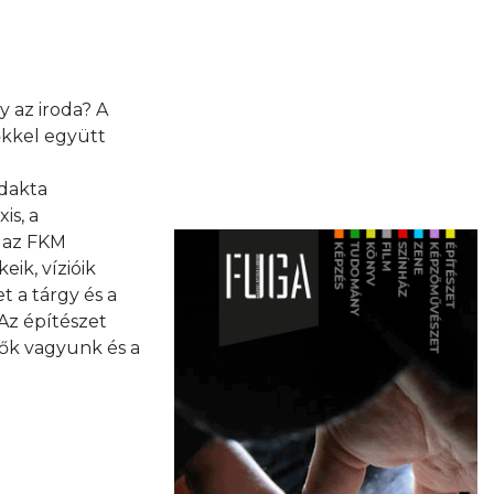
y az iroda? A
őkkel együtt
idakta
is, a
a az FKM
ik, vízióik
 a tárgy és a
„Az építészet
sők vagyunk és a