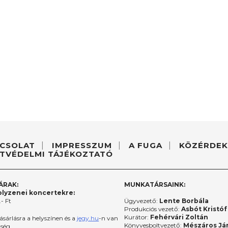
CSOLAT
IMPRESSZUM
A FUGA
KÖZÉRDEK
TVÉDELMI TÁJÉKOZTATÓ
ÁRAK:
MUNKATÁRSAINK:
lyzenei koncertekre:
- Ft
Ügyvezető:
Lente Borbála
Produkciós vezető:
Asbót Kristóf
Kurátor:
Fehérvári Zoltán
ásárlásra a helyszínen és a
jegy.hu
-n van
Könyvesboltvezető:
Mészáros Já
őség.