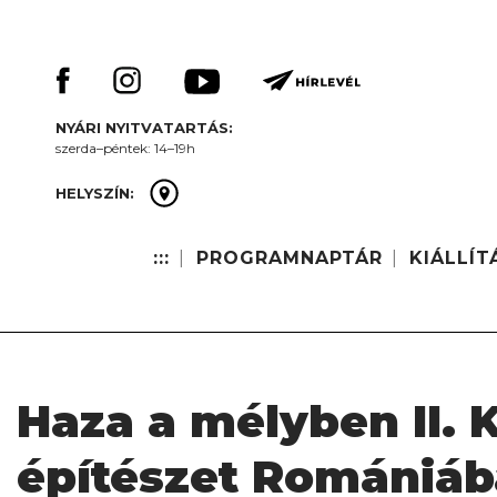
Skip
Keresés:
to
content
NYÁRI NYITVATARTÁS:
szerda–péntek: 14–19h
HELYSZÍN:
:::
PROGRAMNAPTÁR
KIÁLLÍT
Haza a mélyben II. 
építészet Romániá