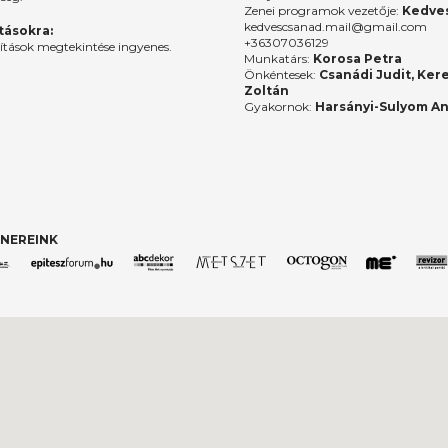
Zenei programok vezetője:
Kedves
kedvescsanad.mail@gmail.com
ításokra:
+36307036129
lítások megtekintése ingyenes.
Munkatárs:
Korosa Petra
Önkéntesek:
Csanádi Judit, Ker
Zoltán
Gyakornok:
Harsányi-Sulyom A
NEREINK