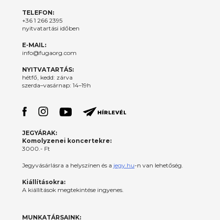
TELEFON:
+36 1 266 2395
nyitvatartási időben
E-MAIL:
info@fugaorg.com
NYITVATARTÁS:
hétfő, kedd: zárva
szerda–vasárnap: 14–19h
JEGYÁRAK:
Komolyzenei koncertekre:
3000.- Ft
Jegyvásárlásra a helyszínen és a
jegy.hu
-n van lehetőség.
Kiállításokra:
A kiállítások megtekintése ingyenes.
MUNKATÁRSAINK: