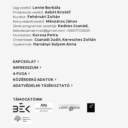
Ügyvezető:
Lente Borbála
Produkciós vezető:
Asbót Kristóf
Kurátor:
Fehérvári Zoltán
Könyvesboltvezető:
Mészáros János
Zenei programok vezetője:
Kedves Csanád,
kedvescsanad.mail@gmail.com +36307036129
Munkatárs:
Korosa Petra
Önkéntesek:
Csanádi Judit, Keresztes Zoltán
Gyakornok:
Harsányi-Sulyom Anna
KAPCSOLAT
IMPRESSZUM
A FUGA
KÖZÉRDEKŰ ADATOK
ADATVÉDELMI TÁJÉKOZTATÓ
TÁMOGATÓINK