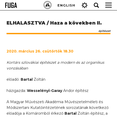
Skip
Keresés:
ENGLISH
to
content
ELHALASZTVA / Haza a kövekben II.
építészet
2020. március 26. csütörtök 18.30
Kortárs szlovákiai építészet a modern és az organikus
vonzásában
előadó:
Bartal
Zoltán
házigazda:
Wesselényi-Garay
Andor építész
A Magyar Művészeti Akadémia Művészetelméleti és
Módszertani Kutatóintézetének sorozatának következő
előadója a Komáromból érkező
Bartal
Zoltán építész, a