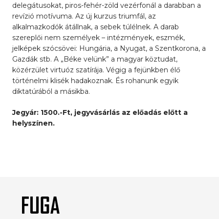
delegátusokat, piros-fehér-zöld vezérfonál a darabban a
revízió motívuma. Az új kurzus triumfál, az
alkalmazkodók átállnak, a sebek túlélnek. A darab
szereplői nem személyek – intézmények, eszmék,
jelképek szócsövei: Hungária, a Nyugat, a Szentkorona, a
Gazdák stb. A „Béke velünk” a magyar köztudat,
közérzület virtuóz szatírája. Végig a fejünkben élő
történelmi klisék hadakoznak. És rohanunk egyik
diktatúrából a másikba.
Jegyár: 1500.-Ft, jegyvásárlás az előadás előtt a
helyszínen.