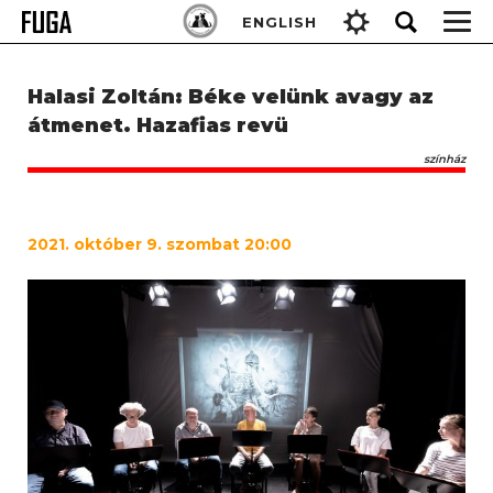
Skip
Keresés:
ENGLISH
to
content
Halasi Zoltán: Béke velünk avagy az
átmenet. Hazafias revü
színház
2021. október 9. szombat 20:00