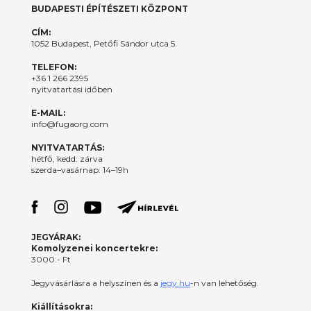
BUDAPESTI ÉPÍTÉSZETI KÖZPONT
CÍM:
1052 Budapest, Petőfi Sándor utca 5.
TELEFON:
+36 1 266 2395
nyitvatartási időben
E-MAIL:
info@fugaorg.com
NYITVATARTÁS:
hétfő, kedd: zárva
szerda–vasárnap: 14–19h
JEGYÁRAK:
Komolyzenei koncertekre:
3000.- Ft
Jegyvásárlásra a helyszínen és a
jegy.hu
-n van lehetőség.
Kiállításokra: