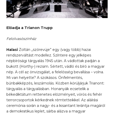
Előadja a Trianon Trupp
Felolvasószínház
Halasi
Zoltán „szórevüje” egy (vagy több) hazai
rendszerváltást modellez. Színtere egy jelképes
népbírósági tárgyalás 1945 után. A vádlottak padján a
bukott (Horthy-) rezsim. Sértett, vádló és bíró a magyar
nép. A cél az önvizsgálat, a felelősség bevallása – volna.
Mi van helyette? A szokásos. Önfelmentés,
bűnbakképzés, leszámolás. Közben körüljárjuk Trianont:
tárgyalás a tárgyalásban. Honanyák ecsetelik a
békediktátum rettenetes előzményeit, vörös és fehér
terrorcsoportok kérkednek rémtetteikkel. Az aláírási
ceremónia során a nagy- és a kisantant lerántja magáról
a demokratikus leplet, sárba alázva a magyar