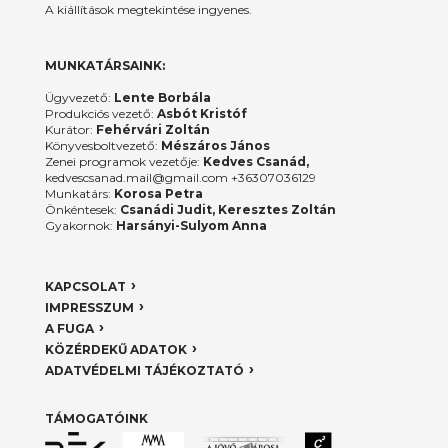
A kiállítások megtekintése ingyenes.
MUNKATÁRSAINK:
Ügyvezető:
Lente Borbála
Produkciós vezető:
Asbót Kristóf
Kurátor:
Fehérvári Zoltán
Könyvesboltvezető:
Mészáros János
Zenei programok vezetője:
Kedves Csanád,
kedvescsanad.mail@gmail.com +36307036129
Munkatárs:
Korosa Petra
Önkéntesek:
Csanádi Judit, Keresztes Zoltán
Gyakornok:
Harsányi-Sulyom Anna
KAPCSOLAT
IMPRESSZUM
A FUGA
KÖZÉRDEKŰ ADATOK
ADATVÉDELMI TÁJÉKOZTATÓ
TÁMOGATÓINK