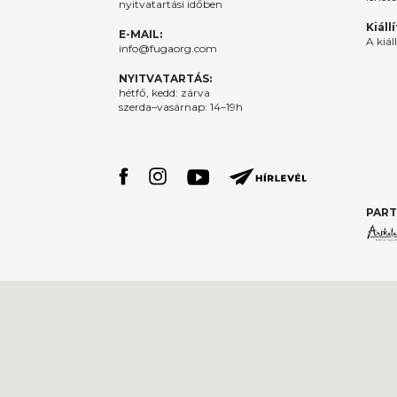
nyitvatartási időben
Kiáll
E-MAIL:
A kiál
info@fugaorg.com
NYITVATARTÁS:
hétfő, kedd: zárva
szerda–vasárnap: 14–19h
PART