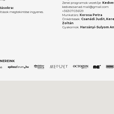
Zenei programok vezetője:
Kedves
kedvescsanad.mail@gmail.com
ításokra:
+36307036129
lítások megtekintése ingyenes.
Munkatárs:
Korosa Petra
Önkéntesek:
Csanádi Judit, Ker
Zoltán
Gyakornok:
Harsányi-Sulyom A
NEREINK