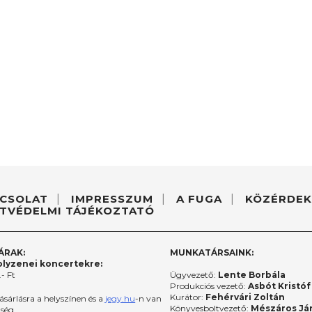
CSOLAT
IMPRESSZUM
A FUGA
KÖZÉRDEK
TVÉDELMI TÁJÉKOZTATÓ
ÁRAK:
MUNKATÁRSAINK:
lyzenei koncertekre:
- Ft
Ügyvezető:
Lente Borbála
Produkciós vezető:
Asbót Kristóf
Kurátor:
Fehérvári Zoltán
ásárlásra a helyszínen és a
jegy.hu
-n van
Könyvesboltvezető:
Mészáros Já
őség.