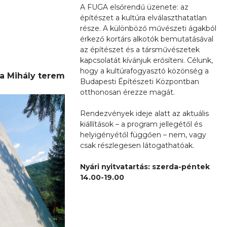
A FUGA elsőrendű üzenete: az
építészet a kultúra elválaszthatatlan
része. A különböző művészeti ágakból
érkező kortárs alkotók bemutatásával
az építészet és a társművészetek
kapcsolatát kívánjuk erősíteni. Célunk,
hogy a kultúrafogyasztó közönség a
ha Mihály terem
Budapesti Építészeti Központban
otthonosan érezze magát.
Rendezvények ideje alatt az aktuális
kiállítások – a program jellegétől és
helyigényétől függően – nem, vagy
csak részlegesen látogathatóak.
Nyári nyitvatartás: szerda-péntek
14.00-19.00