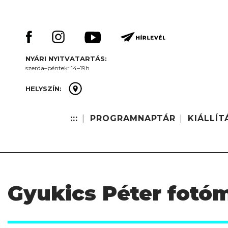
Skip
Keresés:
to
content
NYÁRI NYITVATARTÁS:
szerda–péntek: 14–19h
HELYSZÍN:
:::
PROGRAMNAPTÁR
KIÁLLÍT
Gyukics Péter fotóm