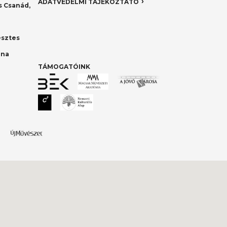
ADATVÉDELMI TÁJÉKOZTATÓ
 Csanád,
esztes
nna
TÁMOGATÓINK