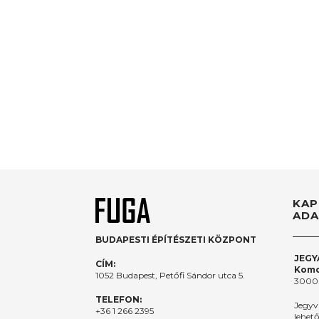
KAP
ADA
BUDAPESTI ÉPÍTÉSZETI KÖZPONT
JEGY
CÍM:
Komo
1052 Budapest, Petőfi Sándor utca 5.
3000.
TELEFON:
Jegyv
+36 1 266 2395
lehet