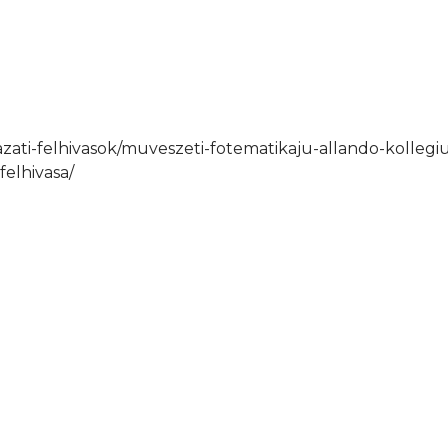
azati-felhivasok/muveszeti-fotematikaju-allando-kollegi
felhivasa/