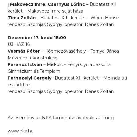
†Makovecz Imre, Csernyus Lőrinc
– Budatest XII.
kerület – Makovecz Imre saját háza
Tima Zoltán
– Budatest XIII. kerület – White House
rendező: Szomjas György, operatőr: Dénes Zoltán
December 17. kedd 18:00
ÚJ HÁZ 16.
Vesmás Péter
– Hódmezővásárhely – Tornyai János
Múzeum rekonstrukció
Ferencz István
– Miskolc – Fényi Gyula Jezsuita
Gimnázium és Templom
Fernezelyi Gergely
– Budatest XII. kerület – Melinda úti
családi ház
rendező: Szomjas György, operatőr: Dénes Zoltán
Az esemény az NKA támogatásával valósult meg.
www.nka.hu