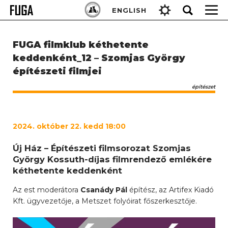
Skip
Keresés:
ENGLISH
to
content
FUGA filmklub kéthetente
keddenként_12 – Szomjas György
építészeti filmjei
építészet
2024
. október 22. kedd 18:00
Új Ház – Építészeti filmsorozat Szomjas
György Kossuth-díjas filmrendező emlékére
kéthetente keddenként
Az est moderátora
Csanády Pál
építész, az Artifex Kiadó
Kft. ügyvezetője, a Metszet folyóirat főszerkesztője.