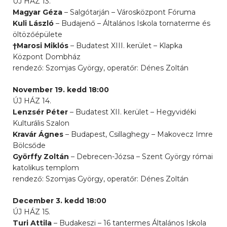
ÚJ HÁZ 13.
Magyar Géza
– Salgótarján – Városközpont Fóruma
Kuli László
– Budajenő – Általános Iskola tornaterme és
öltözőépülete
†Marosi Miklós
– Budatest XIII. kerület – Klapka
Központ Dombház
rendező: Szomjas György, operatőr: Dénes Zoltán
November 19. kedd 18:00
ÚJ HÁZ 14.
Lenzsér Péter
– Budatest XII. kerület – Hegyvidéki
Kulturális Szalon
Kravár Ágnes
– Budapest, Csillaghegy – Makovecz Imre
Bölcsőde
Györffy Zoltán
– Debrecen-Józsa – Szent György római
katolikus templom
rendező: Szomjas György, operatőr: Dénes Zoltán
December 3. kedd 18:00
ÚJ HÁZ 15.
Turi Attila
– Budakeszi – 16 tantermes Általános Iskola