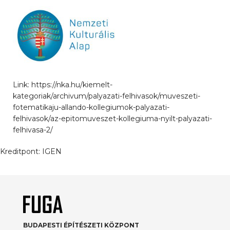
Link: https://nka.hu/kiemelt-
kategoriak/archivum/palyazati-felhivasok/muveszeti-
fotematikaju-allando-kollegiumok-palyazati-
felhivasok/az-epitomuveszet-kollegiuma-nyilt-palyazati-
felhivasa-2/
Kreditpont:
IGEN
BUDAPESTI ÉPÍTÉSZETI KÖZPONT