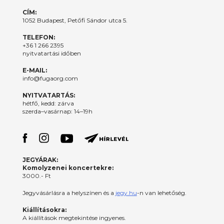
CÍM:
1052 Budapest, Petőfi Sándor utca 5.
TELEFON:
+36 1 266 2395
nyitvatartási időben
E-MAIL:
info@fugaorg.com
NYITVATARTÁS:
hétfő, kedd: zárva
szerda–vasárnap: 14–19h
JEGYÁRAK:
Komolyzenei koncertekre:
3000.- Ft
Jegyvásárlásra a helyszínen és a
jegy.hu
-n van lehetőség.
Kiállításokra:
A kiállítások megtekintése ingyenes.