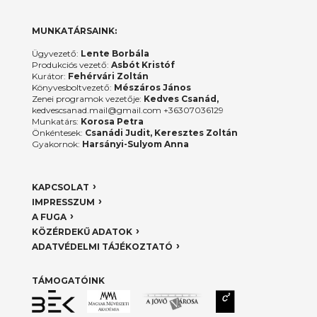
MUNKATÁRSAINK:
Ügyvezető:
Lente Borbála
Produkciós vezető:
Asbót Kristóf
Kurátor:
Fehérvári Zoltán
Könyvesboltvezető:
Mészáros János
Zenei programok vezetője:
Kedves Csanád,
kedvescsanad.mail@gmail.com +36307036129
Munkatárs:
Korosa Petra
Önkéntesek:
Csanádi Judit, Keresztes Zoltán
Gyakornok:
Harsányi-Sulyom Anna
KAPCSOLAT
IMPRESSZUM
A FUGA
KÖZÉRDEKŰ ADATOK
ADATVÉDELMI TÁJÉKOZTATÓ
TÁMOGATÓINK