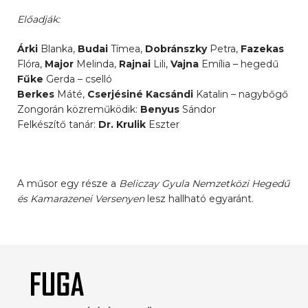
Előadják:
Árki
Blanka,
Budai
Tímea,
Dobránszky
Petra,
Fazekas
Flóra,
Major
Melinda,
Rajnai
Lili,
Vajna
Emília – hegedű
Fűke
Gerda – cselló
Berkes
Máté,
Cserjésiné Kacsándi
Katalin – nagybőgő
Zongorán közreműködik:
Benyus
Sándor
Felkészítő tanár:
Dr. Krulik
Eszter
A műsor egy része a
Beliczay Gyula Nemzetközi Hegedű
és Kamarazenei
Versenyen
lesz hallható egyaránt.