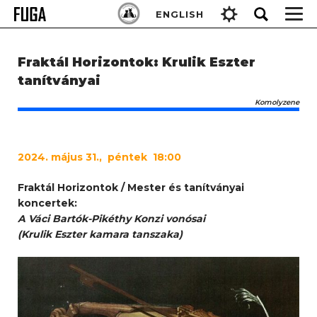
Skip
Keresés:
ENGLISH
to
content
Fraktál Horizontok: Krulik Eszter
tanítványai
Komolyzene
2024
. május 31., péntek 18:00
Fraktál Horizontok / Mester és tanítványai
koncertek:
A Váci Bartók-Pikéthy Konzi vonósai
(Krulik Eszter kamara tanszaka)