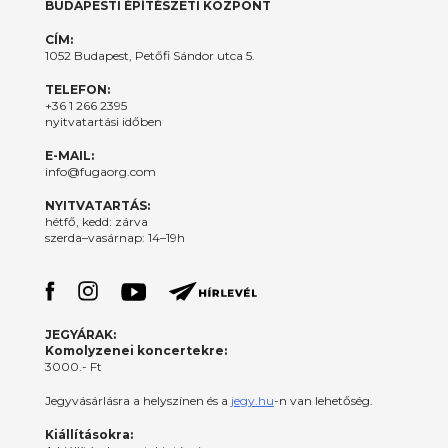
BUDAPESTI ÉPÍTÉSZETI KÖZPONT
CÍM:
1052 Budapest, Petőfi Sándor utca 5.
TELEFON:
+36 1 266 2395
nyitvatartási időben
E-MAIL:
info@fugaorg.com
NYITVATARTÁS:
hétfő, kedd: zárva
szerda–vasárnap: 14–19h
JEGYÁRAK:
Komolyzenei koncertekre:
3000.- Ft
Jegyvásárlásra a helyszínen és a
jegy.hu
-n van lehetőség.
Kiállításokra: