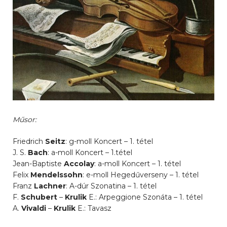
Műsor:
Friedrich
Seitz
: g-moll Koncert – 1. tétel
J. S.
Bach
: a-moll Koncert – 1.tétel
Jean-Baptiste
Accolay
: a-moll Koncert – 1. tétel
Felix
Mendelssohn
: e-moll Hegedűverseny – 1. tétel
Franz
Lachner
: A-dúr Szonatina – 1. tétel
F.
Schubert
–
Krulik
E.: Arpeggione Szonáta – 1. tétel
A.
Vivaldi
–
Krulik
E.: Tavasz