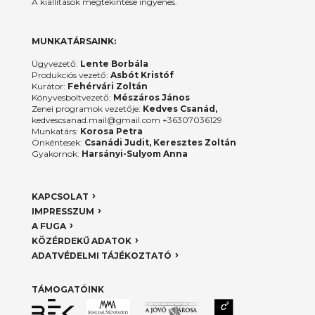
A kiállítások megtekintése ingyenes.
MUNKATÁRSAINK:
Ügyvezető:
Lente Borbála
Produkciós vezető:
Asbót Kristóf
Kurátor:
Fehérvári Zoltán
Könyvesboltvezető:
Mészáros János
Zenei programok vezetője:
Kedves Csanád,
kedvescsanad.mail@gmail.com +36307036129
Munkatárs:
Korosa Petra
Önkéntesek:
Csanádi Judit, Keresztes Zoltán
Gyakornok:
Harsányi-Sulyom Anna
KAPCSOLAT
IMPRESSZUM
A FUGA
KÖZÉRDEKŰ ADATOK
ADATVÉDELMI TÁJÉKOZTATÓ
TÁMOGATÓINK