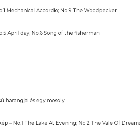
 No.1 Mechanical Accordio; No.9 The Woodpecker
No.5 April day; No.6 Song of the fisherman
csú harangjai és egy mosoly
kép – No.1 The Lake At Evening; No.2 The Vale Of Dream