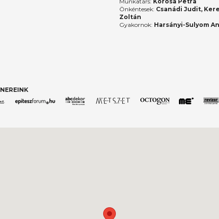
Munkatárs:
Korosa Petra
Önkéntesek:
Csanádi Judit, Ker
Zoltán
Gyakornok:
Harsányi-Sulyom A
NEREINK