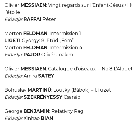
Olivier
MESSIAEN
: Vingt regards sur l’Enfant-Jésus /
l’étoile
Előadja:
RAFFAI
Péter
Morton
FELDMAN
: Intermission 1
LIGETI
György: 8. Etűd „Fém”
Morton
FELDMAN
: Intermission 4
Előadja:
PAJOR
Olivér Joakim
Olivier
MESSIAEN
: Catalogue d’oiseaux – No.8 L’Aloue
Előadja:
Amira
SATEY
Bohuslav
MARTINŮ
: Loutky (Bábok) – I. füzet
Előadja:
SZEKRÉNYESSY
Csanád
George
BENJAMIN
: Relativity Rag
Előadja:
Xinhao
BIAN