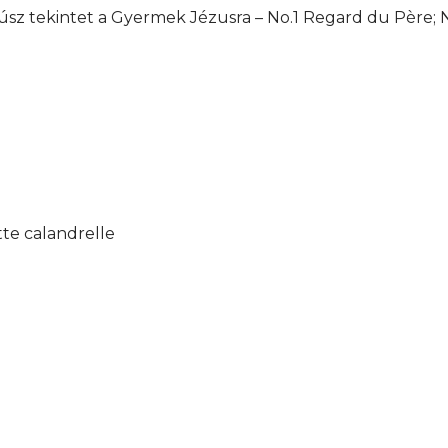
 Húsz tekintet a Gyermek Jézusra – No.1 Regard du Père;
tte calandrelle