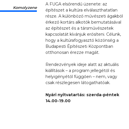
A FUGA elsőrendű üzenete: az
Komolyzene
építészet a kultúra elválaszthatatlan
része. A különböző művészeti ágakból
érkező kortárs alkotók bemutatásával
az építészet és a társművészetek
kapcsolatát kívánjuk erősíteni. Célunk,
hogy a kultúrafogyasztó közönség a
Budapesti Építészeti Központban
otthonosan érezze magát.
Rendezvények ideje alatt az aktuális
kiállítások – a program jellegétől és
helyigényétől függően – nem, vagy
csak részlegesen látogathatóak.
Nyári nyitvatartás: szerda-péntek
14.00-19.00