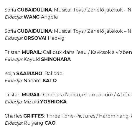
Sofia
GUBAIDULINA
: Musical Toys / Zenélő játékok –
Előadja:
WANG
Angéla
Sofia
GUBAIDULINA
: Musical Toys / Zenélő játékok – 
Előadja:
ORSOVAI
Hedvig
Tristan
MURAIL
: Cailloux dans l’eau / Kavicsok a vízben
Előadja:
Koyuki
SHINOHARA
Kaija
SAARIAHO
: Ballade
Előadja:
Nanami
KATO
Tristan
MURAIL
: Cloches d’adieu, et un sourire / A bú
Előadja:
Mizuki
YOSHIOKA
Charles
GRIFFES
: Three Tone-Pictures / Három hang-
Előadja:
Ruiyang
CAO