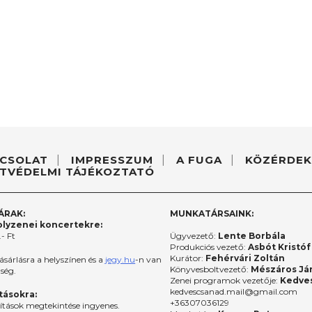
CSOLAT
IMPRESSZUM
A FUGA
KÖZÉRDEK
TVÉDELMI TÁJÉKOZTATÓ
ÁRAK:
MUNKATÁRSAINK:
lyzenei koncertekre:
- Ft
Ügyvezető:
Lente Borbála
Produkciós vezető:
Asbót Kristóf
Kurátor:
Fehérvári Zoltán
ásárlásra a helyszínen és a
jegy.hu
-n van
Könyvesboltvezető:
Mészáros Já
őség.
Zenei programok vezetője:
Kedves
kedvescsanad.mail@gmail.com
ításokra:
+36307036129
lítások megtekintése ingyenes.