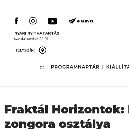
Skip
Keresés:
to
content
NYÁRI NYITVATARTÁS:
szerda–péntek: 14–19h
HELYSZÍN:
:::
PROGRAMNAPTÁR
KIÁLLÍT
Fraktál Horizontok:
zongora osztálya