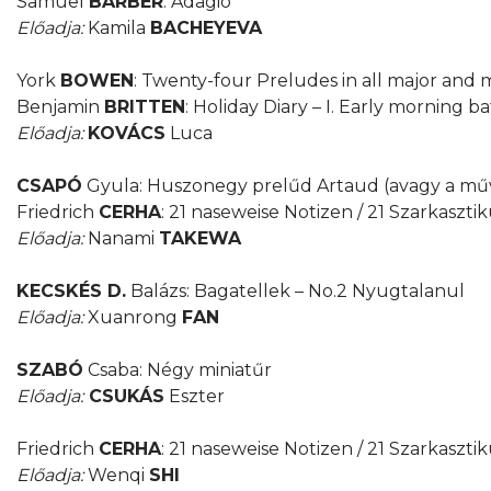
Samuel
BARBER
: Adagio
Előadja:
Kamila
BACHEYEVA
York
BOWEN
: Twenty-four Preludes in all major and m
Benjamin
BRITTEN
: Holiday Diary – I. Early morning b
Előadja:
KOVÁCS
Luca
CSAPÓ
Gyula: Huszonegy prelűd Artaud (avagy a művé
Friedrich
CERHA
: 21 naseweise Notizen / 21 Szarkaszt
Előadja:
Nanami
TAKEWA
KECSKÉS D.
Balázs: Bagatellek – No.2 Nyugtalanul
Előadja:
Xuanrong
FAN
SZABÓ
Csaba: Négy miniatűr
Előadja:
CSUKÁS
Eszter
Friedrich
CERHA
: 21 naseweise Notizen / 21 Szarkasztiku
Előadja:
Wenqi
SHI