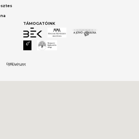
esztes
nna
TÁMOGATÓINK