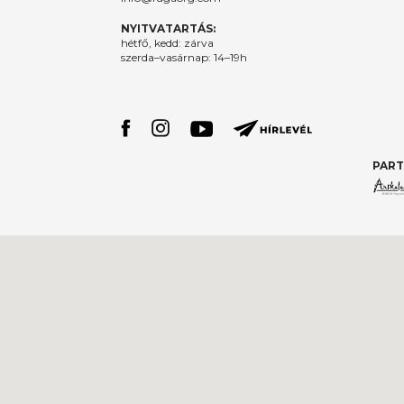
NYITVATARTÁS:
hétfő, kedd: zárva
szerda–vasárnap: 14–19h
PART