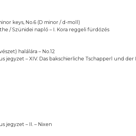
inor keys, No.6 (D minor / d-moll)
athe / Szünidei napló – I. Kora reggeli fürdőzés
szet) halálára – No.12
ikus jegyzet – XIV. Das bakschierliche Tschapperl und de
s jegyzet – II. – Nixen