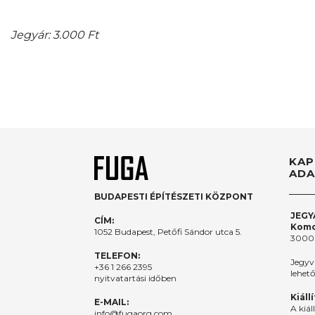
Jegyár: 3.000 Ft
KAP
ADA
BUDAPESTI ÉPÍTÉSZETI KÖZPONT
JEGY
CÍM:
Komo
1052 Budapest, Petőfi Sándor utca 5.
3000.
TELEFON:
Jegyv
+36 1 266 2395
lehet
nyitvatartási időben
Kiáll
E-MAIL:
A kiál
info@fugaorg.com