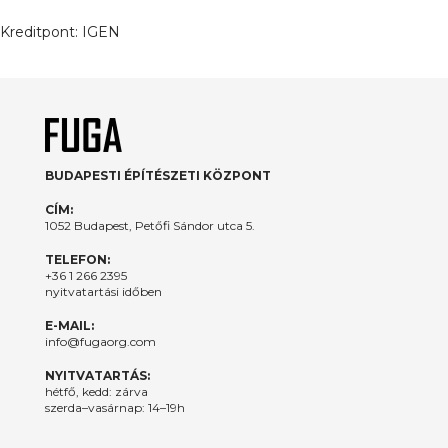
Kreditpont:
IGEN
BUDAPESTI ÉPÍTÉSZETI KÖZPONT
CÍM:
1052 Budapest, Petőfi Sándor utca 5.
TELEFON:
+36 1 266 2395
nyitvatartási időben
E-MAIL:
info@fugaorg.com
NYITVATARTÁS:
hétfő, kedd: zárva
szerda–vasárnap: 14–19h