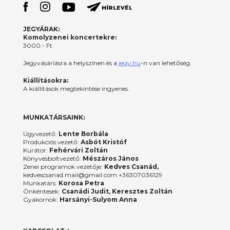
JEGYÁRAK:
Komolyzenei koncertekre:
3000.- Ft
Jegyvásárlásra a helyszínen és a
jegy.hu
-n van lehetőség.
Kiállításokra:
A kiállítások megtekintése ingyenes.
MUNKATÁRSAINK:
Ügyvezető:
Lente Borbála
Produkciós vezető:
Asbót Kristóf
Kurátor:
Fehérvári Zoltán
Könyvesboltvezető:
Mészáros János
Zenei programok vezetője:
Kedves Csanád,
kedvescsanad.mail@gmail.com +36307036129
Munkatárs:
Korosa Petra
Önkéntesek:
Csanádi Judit, Keresztes Zoltán
Gyakornok:
Harsányi-Sulyom Anna