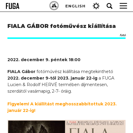
Skip
Keresés:
ENGLISH
to
content
FIALA GÁBOR fotóművész kiállítása
fotó
2022. december 9. péntek 18:00
FIALA Gábor
fotóművész kiállítása megtekinthető
2022. december 9-től 2023. január 22-ig
a FUGA
Lucien & Rodolf HERVÉ termében díjmentesen,
szerdától vasárnapig, 2-7- óráig.
Figyelem! A kiállítást meghosszabbítottuk 2023.
január 22-ig!