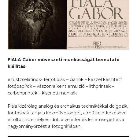
FIALA Gábor művészeti munkásságát bemutató
kiállítás
ezüstzselatinok- ferrotípiák – cianók – kézzel készitett
fotópapírok – vászonra kent emulzió – lithprintek –
carbonprintek – kísérleti munkák
Fiala kizárólag analóg és archaikus technikákkal dolgozik,
fontosnak tartja a kézművességet, a mű keletkezésével
eltöltött személyes időt, a véletlenek lehetőségét és a
hagyományőrzést a fotográfiában.