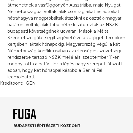
átmehetnek a vasfüggönyön Ausztriába, majd Nyugat-
Németországba. Voltak, akik csomagjaikat és autóikat
hátrahagyva megpróbáltak átszökni az osztrák-magyar
határon. Voltak, akik több hétre lesátoroztak az NSZK
budapesti követségének udvarán. Mások a Máltai
Szeretetszolgálat segítségével élve a zugligeti templom
kertjében laktak hónapokig. Magyarország végül a két
Németország konfliktusában az ellenséges szövetségi
rendszerbe tartozó NSZK mellé állt, szeptember 11-én
megnyitotta a határt. Ez a lépés nagy szerepet játszott
abban, hogy két hónappal később a Berlini Fal
leomolhatott.
Kreditpont:
IGEN
BUDAPESTI ÉPÍTÉSZETI KÖZPONT