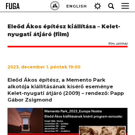
Skip
Keresés:
ENGLISH
to
content
Eleőd Ákos építész kiállítása – Kelet-
nyugati átjáró (film)
film, színház
2023
. december 1. péntek 19:00
Eleőd Ákos építész, a Memento Park
alkotója kiállításának kísérő eseménye
Kelet-nyugati átjáró (2009) – rendező: Papp
Gábor Zsigmond