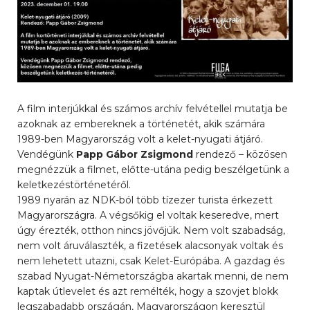
A film interjúkkal és számos archív felvétellel mutatja be
azoknak az embereknek a történetét, akik számára
1989-ben Magyarország volt a kelet-nyugati átjáró.
Vendégünk
Papp Gábor Zsigmond
rendező – közösen
megnézzük a filmet, előtte-utána pedig beszélgetünk a
keletkezéstörténetéről.
1989 nyarán az NDK-ból több tízezer turista érkezett
Magyarországra. A végsőkig el voltak keseredve, mert
úgy érezték, otthon nincs jövőjük. Nem volt szabadság,
nem volt áruválaszték, a fizetések alacsonyak voltak és
nem lehetett utazni, csak Kelet-Európába. A gazdag és
szabad Nyugat-Németországba akartak menni, de nem
kaptak útlevelet és azt remélték, hogy a szovjet blokk
legszabadabb országán, Magyarországon keresztül