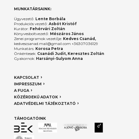
MUNKATÁRSAINK:
Ügyvezető:
Lente Borbála
Produkciós vezető:
Asbót Kristóf
Kurátor:
Fehérvári Zoltán
Könyvesboltvezető:
Mészáros János
Zenei programok vezetője:
Kedves Csanád,
kedvescsanad.mail@gmail.com +36307036129
Munkatárs:
Korosa Petra
Önkéntesek:
Csanádi Judit, Keresztes Zoltán
Gyakornok:
Harsányi-Sulyom Anna
KAPCSOLAT
IMPRESSZUM
A FUGA
KÖZÉRDEKŰ ADATOK
ADATVÉDELMI TÁJÉKOZTATÓ
TÁMOGATÓINK