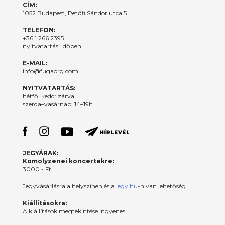
CÍM:
1052 Budapest, Petőfi Sándor utca 5.
TELEFON:
+36 1 266 2395
nyitvatartási időben
E-MAIL:
info@fugaorg.com
NYITVATARTÁS:
hétfő, kedd: zárva
szerda–vasárnap: 14–19h
JEGYÁRAK:
Komolyzenei koncertekre:
3000.- Ft
Jegyvásárlásra a helyszínen és a
jegy.hu
-n van lehetőség.
Kiállításokra:
A kiállítások megtekintése ingyenes.