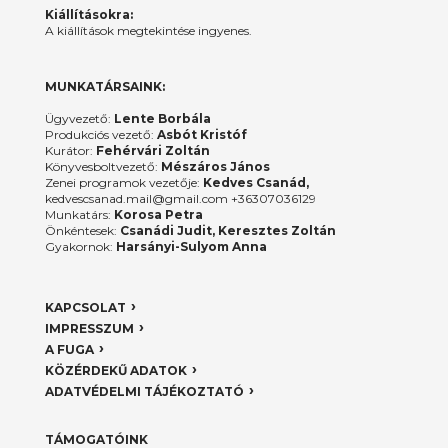
Kiállításokra:
A kiállítások megtekintése ingyenes.
MUNKATÁRSAINK:
Ügyvezető:
Lente Borbála
Produkciós vezető:
Asbót Kristóf
Kurátor:
Fehérvári Zoltán
Könyvesboltvezető:
Mészáros János
Zenei programok vezetője:
Kedves Csanád,
kedvescsanad.mail@gmail.com +36307036129
Munkatárs:
Korosa Petra
Önkéntesek:
Csanádi Judit, Keresztes Zoltán
Gyakornok:
Harsányi-Sulyom Anna
KAPCSOLAT
IMPRESSZUM
A FUGA
KÖZÉRDEKŰ ADATOK
ADATVÉDELMI TÁJÉKOZTATÓ
TÁMOGATÓINK