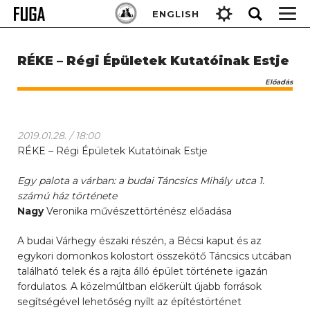
Skip
Keresés:
ENGLISH
to
content
RÉKE – Régi Épületek Kutatóinak Estje
Előadás
2019.01.28. / 18:00
RÉKE – Régi Épületek Kutatóinak Estje
Egy palota a várban: a budai Táncsics Mihály utca 1.
számú ház története
Nagy
Veronika művészettörténész előadása
A budai Várhegy északi részén, a Bécsi kaput és az
egykori domonkos kolostort összekötő Táncsics utcában
található telek és a rajta álló épület története igazán
fordulatos. A közelmúltban előkerült újabb források
segítségével lehetőség nyílt az építéstörténet