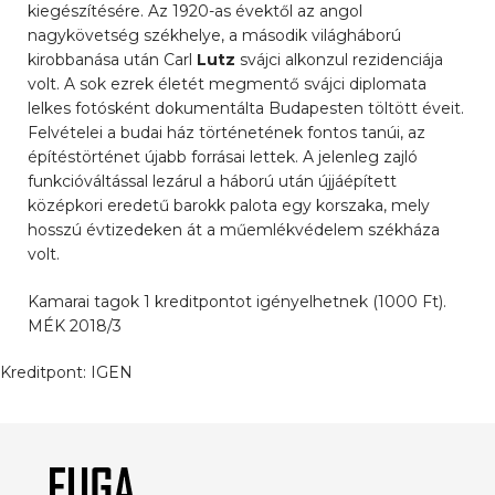
kiegészítésére. Az 1920-as évektől az angol
nagykövetség székhelye, a második világháború
kirobbanása után Carl
Lutz
svájci alkonzul rezidenciája
volt. A sok ezrek életét megmentő svájci diplomata
lelkes fotósként dokumentálta Budapesten töltött éveit.
Felvételei a budai ház történetének fontos tanúi, az
építéstörténet újabb forrásai lettek. A jelenleg zajló
funkcióváltással lezárul a háború után újjáépített
középkori eredetű barokk palota egy korszaka, mely
hosszú évtizedeken át a műemlékvédelem székháza
volt.
Kamarai tagok 1 kreditpontot igényelhetnek (1000 Ft).
MÉK 2018/3
Kreditpont:
IGEN