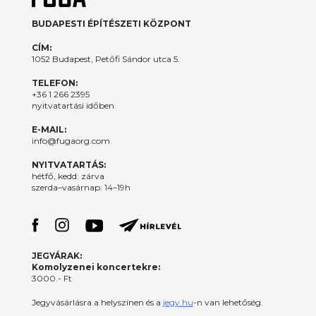
BUDAPESTI ÉPÍTÉSZETI KÖZPONT
CÍM:
1052 Budapest, Petőfi Sándor utca 5.
TELEFON:
+36 1 266 2395
nyitvatartási időben
E-MAIL:
info@fugaorg.com
NYITVATARTÁS:
hétfő, kedd: zárva
szerda–vasárnap: 14–19h
JEGYÁRAK:
Komolyzenei koncertekre:
3000.- Ft
Jegyvásárlásra a helyszínen és a
jegy.hu
-n van lehetőség.