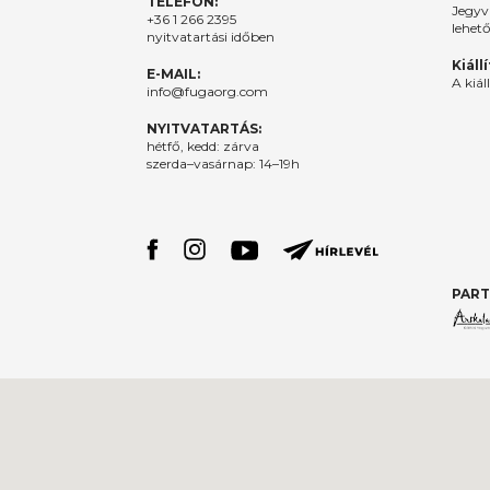
TELEFON:
Jegyv
+36 1 266 2395
lehet
nyitvatartási időben
Kiáll
E-MAIL:
A kiál
info@fugaorg.com
NYITVATARTÁS:
hétfő, kedd: zárva
szerda–vasárnap: 14–19h
PART