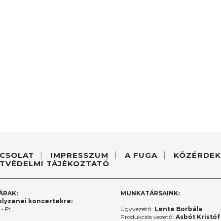
CSOLAT
IMPRESSZUM
A FUGA
KÖZÉRDEK
TVÉDELMI TÁJÉKOZTATÓ
ÁRAK:
MUNKATÁRSAINK:
lyzenei koncertekre:
- Ft
Ügyvezető:
Lente Borbála
Produkciós vezető:
Asbót Kristóf