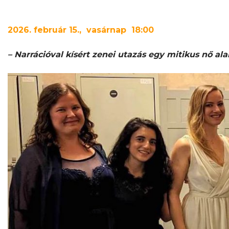
2026. február 15., vasárnap 18:00
– Narrációval kísért zenei utazás egy mitikus nő ala