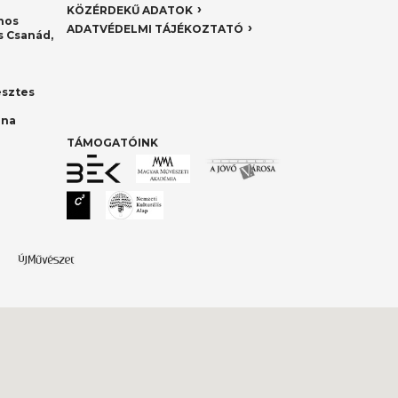
KÖZÉRDEKŰ ADATOK
nos
ADATVÉDELMI TÁJÉKOZTATÓ
 Csanád,
esztes
nna
TÁMOGATÓINK