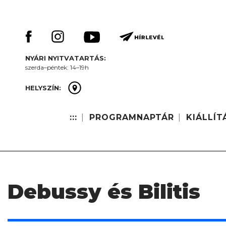
Skip
Keresés:
to
content
NYÁRI NYITVATARTÁS:
szerda–péntek: 14–19h
HELYSZÍN:
:::
PROGRAMNAPTÁR
KIÁLLÍT
Debussy és Bilitis