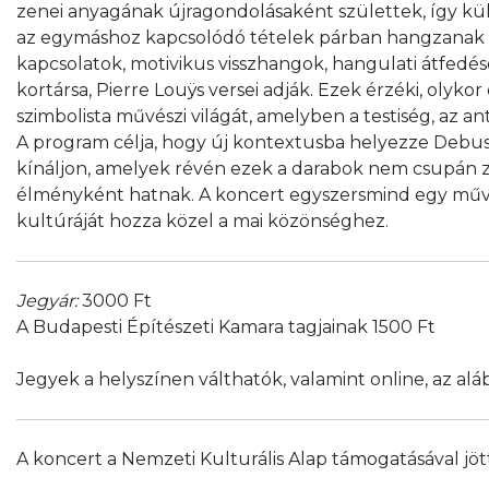
zenei anyagának újragondolásaként születtek, így kü
az egymáshoz kapcsolódó tételek párban hangzanak e
kapcsolatok, motivikus visszhangok, hangulati átfedés
kortársa, Pierre Louÿs versei adják. Ezek érzéki, olyk
szimbolista művészi világát, amelyben a testiség, az an
A program célja, hogy új kontextusba helyezze Debus
kínáljon, amelyek révén ezek a darabok nem csupán 
élményként hatnak. A koncert egyszersmind egy művész
kultúráját hozza közel a mai közönséghez.
Jegyár:
3000 Ft
A Budapesti Építészeti Kamara tagjainak 1500 Ft
Jegyek a helyszínen válthatók, valamint online, az alá
A koncert a Nemzeti Kulturális Alap támogatásával jött