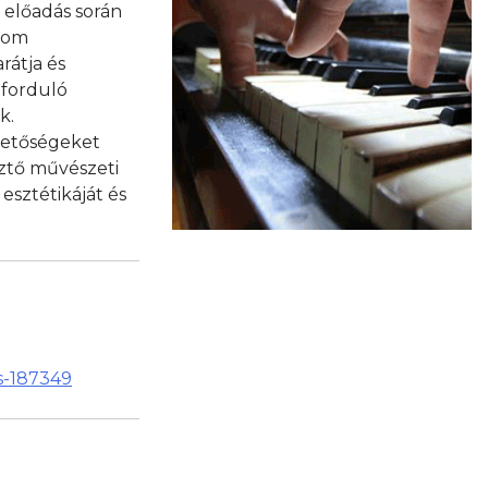
 előadás során
inom
rátja és
dforduló
k.
hetőségeket
ztő művészeti
esztétikáját és
is-187349