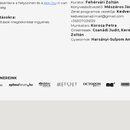
Kurátor:
Fehérvári Zoltán
ásárlásra a helyszínen és a
jegy.hu
-n van
Könyvesboltvezető:
Mészáros Já
őség.
Zenei programok vezetője:
Kedves
kedvescsanad.mail@gmail.com
ításokra:
+36307036129
lítások megtekintése ingyenes.
Munkatárs:
Korosa Petra
Önkéntesek:
Csanádi Judit, Ker
Zoltán
Gyakornok:
Harsányi-Sulyom A
NEREINK