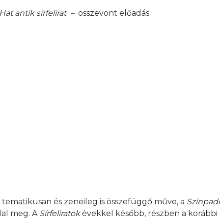
Hat antik sírfelirat –
összevont előadás
tematikusan és zeneileg is összefüggő műve, a
Színpadi 
lal meg. A
Sírfeliratok
évekkel később, részben a korábbi