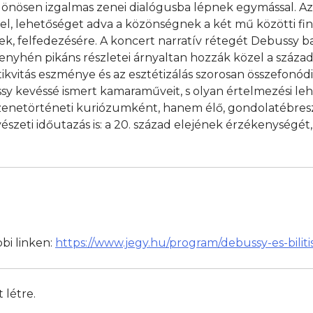
lönösen izgalmas zenei dialógusba lépnek egymással. Az
l, lehetőséget adva a közönségnek a két mű közötti f
ek, felfedezésére. A koncert narratív rétegét Debussy ba
or enyhén pikáns részletei árnyaltan hozzák közel a száza
tikvitás eszménye és az esztétizálás szorosan összefonódi
sy kevéssé ismert kamaraműveit, s olyan értelmezési le
zenetörténeti kuriózumként, hanem élő, gondolatébres
eti időutazás is: a 20. század elejének érzékenységét, 
bbi linken:
https://www.jegy.hu/program/debussy-es-bilit
 létre.