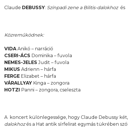
Claude
DEBUSSY
:
Színpadi zene a Bilitis-dalokhoz
és
Közreműködnek:
VIDA
Anikó – narráció
CSERI-ÁCS
Dominika – fuvola
NEMES-JELES
Judit – fuvola
MIKUS
Adrienn – hárfa
FERGE
Elizabet – hárfa
VÁRALLYAY
Kinga – zongora
HOTZI
Panni – zongora, cseleszta
A koncert különlegessége, hogy Claude Debussy két, 
dalokhoz
és a Hat antik sírfelirat egymás tükrében szó