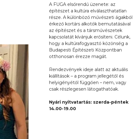
A FUGA elsőrendű üzenete: az
építészet a kultúra elválaszthatatlan
része. A különböző művészeti ágakból
érkező kortárs alkotók bemutatásával
az építészet és a társművészetek
kapcsolatát kívánjuk erősíteni. Célunk,
hogy a kultúrafogyasztó közönség a
Budapesti Építészeti Központban
otthonosan érezze magát.
Rendezvények ideje alatt az aktuális
kiállítások – a program jellegétől és
helyigényétől függően – nem, vagy
csak részlegesen látogathatóak.
Nyári nyitvatartás: szerda-péntek
14.00-19.00