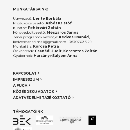
MUNKATÁRSAINK:
Ügyvezető:
Lente Borbála
Produkciós vezető:
Asbót Kristóf
Kurátor:
Fehérvári Zoltán
Könyvesboltvezető:
Mészáros János
Zenei programok vezetője:
Kedves Csanád,
kedvescsanad.mail@gmail.com +36307036129
Munkatárs:
Korosa Petra
Önkéntesek:
Csanádi Judit, Keresztes Zoltán
Gyakornok:
Harsányi-Sulyom Anna
KAPCSOLAT
IMPRESSZUM
A FUGA
KÖZÉRDEKŰ ADATOK
ADATVÉDELMI TÁJÉKOZTATÓ
TÁMOGATÓINK