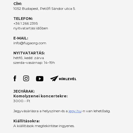
CÍM:
1052 Budapest, Petőfi Sándor utca 5.
TELEFON:
+36 1 266 2395
nyitvatartási időben
E-MAIL:
info@fugaorg.com
NYITVATARTÁS:
hétfő, kedd: zárva
szerda–vasárnap: 14–19h
JEGYÁRAK:
Komolyzenei koncertekre:
3000.- Ft
Jegyvásárlásra a helyszínen és a
jegy.hu
-n van lehetőség.
Kiállításokra:
A kiállítások megtekintése ingyenes.