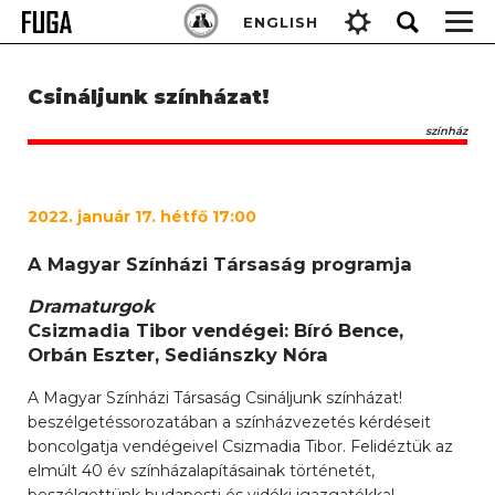
Skip
Keresés:
ENGLISH
to
content
Csináljunk színházat!
színház
2022. január 17. hétfő 17:00
A Magyar Színházi Társaság programja
Dramaturgok
Csizmadia Tibor vendégei: Bíró Bence,
Orbán Eszter, Sediánszky Nóra
A Magyar Színházi Társaság Csináljunk színházat!
beszélgetéssorozatában a színházvezetés kérdéseit
boncolgatja vendégeivel Csizmadia Tibor. Felidéztük az
elmúlt 40 év színházalapításainak történetét,
beszélgettünk budapesti és vidéki igazgatókkal,