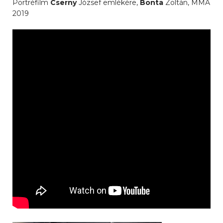
Portréfilm
Cserny
József emlékére,
Bonta
Zoltán, MMA
2019