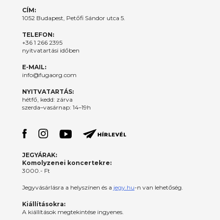
CÍM:
1052 Budapest, Petőfi Sándor utca 5.
TELEFON:
+36 1 266 2395
nyitvatartási időben
E-MAIL:
info@fugaorg.com
NYITVATARTÁS:
hétfő, kedd: zárva
szerda–vasárnap: 14–19h
JEGYÁRAK:
Komolyzenei koncertekre:
3000.- Ft
Jegyvásárlásra a helyszínen és a
jegy.hu
-n van lehetőség.
Kiállításokra:
A kiállítások megtekintése ingyenes.