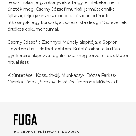
felszámolási jegyzőkönyvek a tárgyi emlékeket nem
őrizték meg. Cserny József munkái, járműtechnikai
újításai, feljegyzései szociológiai és ipartörténeti
ritkaságok, egy korszak, a „szocialista design” 50 évének
értékes dokumentumai.
Cserny József a Zsennyei Műhely alapítója, a Soproni
Egyetem tiszteletbeli doktora. Kutatásaiban a kultúra
gyökereire alapozva fogalmazta meg tervezői és oktatói
hitvallását.
Kitüntetései: Kossuth-díj, Munkácsy-, Dózsa Farkas-,
Csonka János-, Simsay Ildikó-és Érdemes Művész-díj.
BUDAPESTI ÉPÍTÉSZETI KÖZPONT