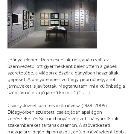
„Bányatelepen, Perecesen laktunk, apám volt az
üzemvezető, ott gyermekként belenőttem a gépek
szeretetébe, a világon először a bányában használtak
gépeket. A bányatelepen volt egy gépműhely, ahol
járműveket is javítottak. Megtanultam, mi a különbség a
szép jármű és a jó jármű között.” (Cs. J.)
Cserny József ipari tervezőművész (1939
–
2009)
Diósgyőrben született, családjában apai ágon
zenészeket és Selmecbányán végzett bányaműszaki
szakembereket tartanak számon. A szövetkezeti
mozgalom idején diplomázott, önálló művészként több