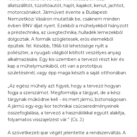
állatszállítót, tűzoltóautót, hajót, kajakot, kenut, jachtot,
motorcsónakot. Járműveit évente a Budapesti
Nemzetközi Vásáron mutatták be, csaknem minden
évben BNV díjat nyert. Ezekből a műhelyekből hiányzott
a préstechnika, az üvegtechnika, hulladék lemezekből
dolgoztak. A formák szögletesek, erős elemekből
épültek. fel. Később, 1966-tól lehetősége nyílt a
poliészter, a nyugati világból kitiltott veszélyes anyag
alkalmazására. Egy kis üzemben a tervező részt kér és
kap a műhelymunkából, ott van a prototípus
születésénél, vagy épp maga készíti a saját otthonában.
„Az egész műhely azt figyeli, hogy a tervező hogyan
fogja a szerszámot. Megformálja a tárgyat, de a kész
tárgynak működnie kell
–
és mert jármű, biztonságosan.
A jármű egy-egy kor technikai csúcseredményeinek
összefoglalása, a tervező a használókkal együtt alakítja,
folyamatos visszajelzést vár.” (Cs. J.)
A szövetkezeti ipar végét jelentette a rendszerváltás. A