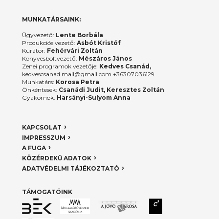
MUNKATÁRSAINK:
Ügyvezető:
Lente Borbála
Produkciós vezető:
Asbót Kristóf
Kurátor:
Fehérvári Zoltán
Könyvesboltvezető:
Mészáros János
Zenei programok vezetője:
Kedves Csanád,
kedvescsanad.mail@gmail.com +36307036129
Munkatárs:
Korosa Petra
Önkéntesek:
Csanádi Judit, Keresztes Zoltán
Gyakornok:
Harsányi-Sulyom Anna
KAPCSOLAT
IMPRESSZUM
A FUGA
KÖZÉRDEKŰ ADATOK
ADATVÉDELMI TÁJÉKOZTATÓ
TÁMOGATÓINK