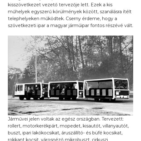
kisszövetkezet vezető tervezője lett. Ezek a kis
műhelyek egyszerű körülmények között, szanálásra ítélt
telephelyeken működtek. Cserny érdeme, hogy a
szövetkezeti ipar a magyar járműipar fontos részévé vált.
Járművei jelen voltak az egész országban. Tervezett:
rollert, motorkerékpárt, mopedet, kisautót, villanyautót,
buszt, ipari lakókocsikat, áruszállító- és büfé kocsikat,
rokkant kocsit, városnéző mikrobuszt, cirkuszi