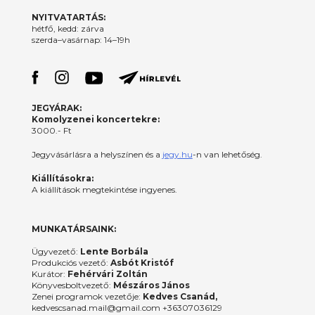
NYITVATARTÁS:
hétfő, kedd: zárva
szerda–vasárnap: 14–19h
JEGYÁRAK:
Komolyzenei koncertekre:
3000.- Ft
Jegyvásárlásra a helyszínen és a
jegy.hu
-n van lehetőség.
Kiállításokra:
A kiállítások megtekintése ingyenes.
MUNKATÁRSAINK:
Ügyvezető:
Lente Borbála
Produkciós vezető:
Asbót Kristóf
Kurátor:
Fehérvári Zoltán
Könyvesboltvezető:
Mészáros János
Zenei programok vezetője:
Kedves Csanád,
kedvescsanad.mail@gmail.com +36307036129