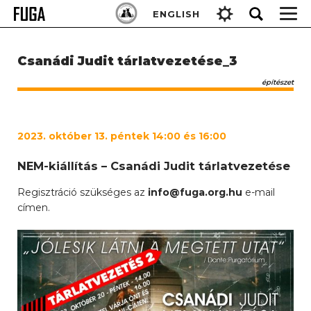
Skip
Keresés:
ENGLISH
to
content
Csanádi Judit tárlatvezetése_3
építészet
2023
. október 13. péntek 14:00 és 16:00
NEM-kiállítás – Csanádi Judit tárlatvezetése
Regisztráció szükséges az
info@fuga.org.hu
e-mail
címen.