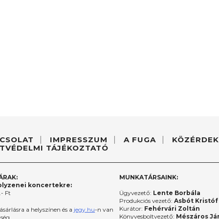
CSOLAT
IMPRESSZUM
A FUGA
KÖZÉRDEK
TVÉDELMI TÁJÉKOZTATÓ
ÁRAK:
MUNKATÁRSAINK:
lyzenei koncertekre:
- Ft
Ügyvezető:
Lente Borbála
Produkciós vezető:
Asbót Kristóf
Kurátor:
Fehérvári Zoltán
ásárlásra a helyszínen és a
jegy.hu
-n van
Könyvesboltvezető:
Mészáros Já
őség.