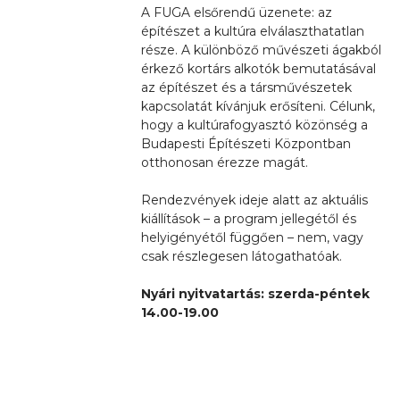
A FUGA elsőrendű üzenete: az
építészet a kultúra elválaszthatatlan
része. A különböző művészeti ágakból
érkező kortárs alkotók bemutatásával
az építészet és a társművészetek
kapcsolatát kívánjuk erősíteni. Célunk,
hogy a kultúrafogyasztó közönség a
Budapesti Építészeti Központban
otthonosan érezze magát.
Rendezvények ideje alatt az aktuális
kiállítások – a program jellegétől és
helyigényétől függően – nem, vagy
csak részlegesen látogathatóak.
Nyári nyitvatartás: szerda-péntek
14.00-19.00