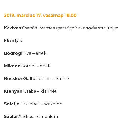
2019. március 17. vasárnap 18.00
Kedves
Csanád:
Nemes igazságok evangéliuma
(telje
Előadják:
Bodrogi
Éva – ének,
Mikecz
Kornél – ének
Bocskor-Salló
Lóránt – színész
Klenyán
Csaba – klarinét
Seleljo
Erzsébet – szaxofon
Szalai
András – cimbalom