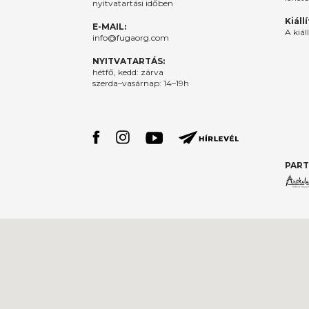
nyitvatartási időben
Kiáll
E-MAIL:
A kiál
info@fugaorg.com
NYITVATARTÁS:
hétfő, kedd: zárva
szerda–vasárnap: 14–19h
PART