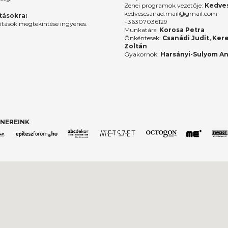
Zenei programok vezetője:
Kedves
kedvescsanad.mail@gmail.com
ításokra:
+36307036129
lítások megtekintése ingyenes.
Munkatárs:
Korosa Petra
Önkéntesek:
Csanádi Judit, Ker
Zoltán
Gyakornok:
Harsányi-Sulyom A
NEREINK