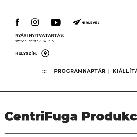
Skip
Keresés:
to
content
NYÁRI NYITVATARTÁS:
szerda–péntek: 14–19h
HELYSZÍN:
:::
PROGRAMNAPTÁR
KIÁLLÍT
CentriFuga Produkc