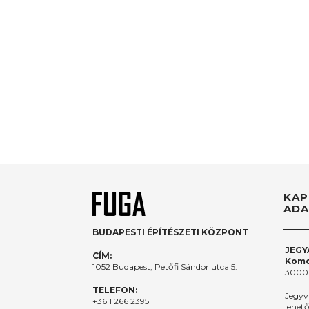
KAP
ADA
BUDAPESTI ÉPÍTÉSZETI KÖZPONT
JEGY
CÍM:
Komo
1052 Budapest, Petőfi Sándor utca 5.
3000.
TELEFON:
Jegyv
+36 1 266 2395
lehet