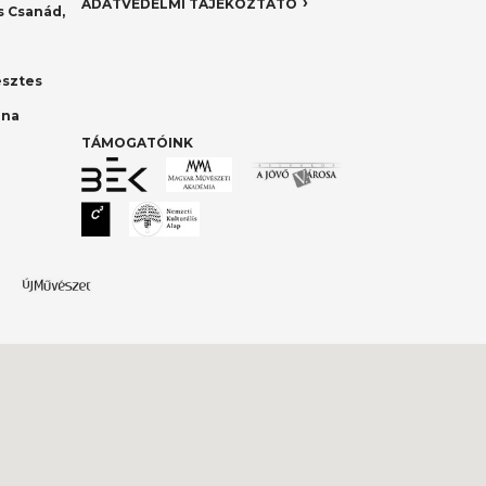
ADATVÉDELMI TÁJÉKOZTATÓ
 Csanád,
esztes
nna
TÁMOGATÓINK