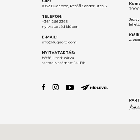
CÍM:
Komo
1052 Budapest, Petőfi Sándor utca 5.
3000.
TELEFON:
Jegyv
+36 1 266 2395
lehet
nyitvatartási időben
Kiáll
E-MAIL:
A kiál
info@fugaorg.com
NYITVATARTÁS:
hétfő, kedd: zárva
szerda–vasárnap: 14–19h
PART