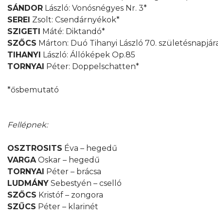
SÁNDOR
László: Vonósnégyes Nr. 3*
SEREI
Zsolt: Csendárnyékok*
SZIGETI
Máté: Diktandó*
SZŐCS
Márton: Duó Tihanyi László 70. születésnapjár
TIHANYI
László: Állóképek Op.85
TORNYAI
Péter: Doppelschatten*
*ősbemutató
Fellépnek:
OSZTROSITS
Éva – hegedű
VARGA
Oskar – hegedű
TORNYAI
Péter – brácsa
LUDMÁNY
Sebestyén – cselló
SZŐCS
Kristóf – zongora
SZŰCS
Péter – klarinét