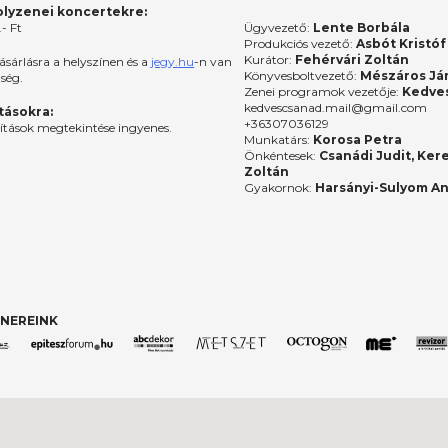
lyzenei koncertekre:
- Ft
Ügyvezető:
Lente Borbála
Produkciós vezető:
Asbót Kristóf
Kurátor:
Fehérvári Zoltán
ásárlásra a helyszínen és a
jegy.hu
-n van
Könyvesboltvezető:
Mészáros Já
őség.
Zenei programok vezetője:
Kedves
kedvescsanad.mail@gmail.com
ításokra:
+36307036129
lítások megtekintése ingyenes.
Munkatárs:
Korosa Petra
Önkéntesek:
Csanádi Judit, Ker
Zoltán
Gyakornok:
Harsányi-Sulyom A
NEREINK