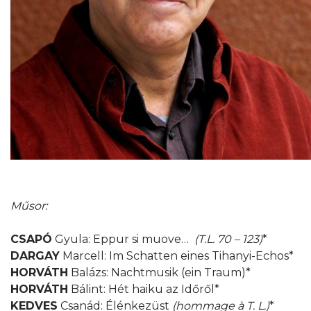
Műsor:
CSAPÓ
Gyula: Eppur si muove…
(T.L. 70 – 123)
*
DARGAY
Marcell: Im Schatten eines Tihanyi-Echos*
HORVÁTH
Balázs: Nachtmusik (ein Traum)*
HORVÁTH
Bálint: Hét haiku az Időről*
KEDVES
Csanád: Élénkezüst
(hommage à T. L.)
*