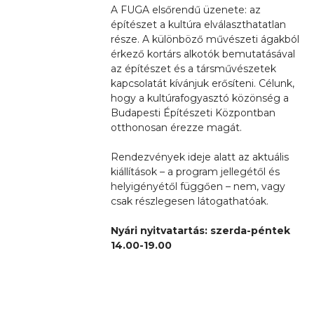
A FUGA elsőrendű üzenete: az
építészet a kultúra elválaszthatatlan
része. A különböző művészeti ágakból
érkező kortárs alkotók bemutatásával
az építészet és a társművészetek
kapcsolatát kívánjuk erősíteni. Célunk,
hogy a kultúrafogyasztó közönség a
Budapesti Építészeti Központban
otthonosan érezze magát.
Rendezvények ideje alatt az aktuális
kiállítások – a program jellegétől és
helyigényétől függően – nem, vagy
csak részlegesen látogathatóak.
Nyári nyitvatartás: szerda-péntek
14.00-19.00