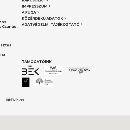
KAPCSOLAT
IMPRESSZUM
A FUGA
KÖZÉRDEKŰ ADATOK
nos
ADATVÉDELMI TÁJÉKOZTATÓ
 Csanád,
esztes
nna
TÁMOGATÓINK