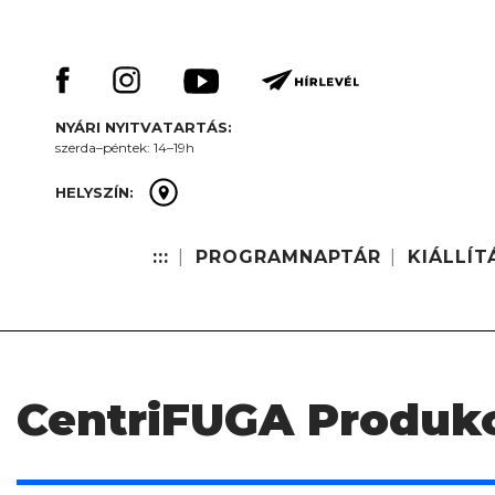
Skip
Keresés:
to
content
NYÁRI NYITVATARTÁS:
szerda–péntek: 14–19h
HELYSZÍN:
:::
PROGRAMNAPTÁR
KIÁLLÍT
CentriFUGA Produkc