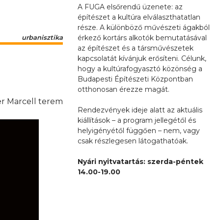
A FUGA elsőrendű üzenete: az
építészet a kultúra elválaszthatatlan
része. A különböző művészeti ágakból
érkező kortárs alkotók bemutatásával
urbanisztika
az építészet és a társművészetek
kapcsolatát kívánjuk erősíteni. Célunk,
hogy a kultúrafogyasztó közönség a
Budapesti Építészeti Központban
otthonosan érezze magát.
r Marcell terem
Rendezvények ideje alatt az aktuális
kiállítások – a program jellegétől és
helyigényétől függően – nem, vagy
csak részlegesen látogathatóak.
Nyári nyitvatartás: szerda-péntek
14.00-19.00