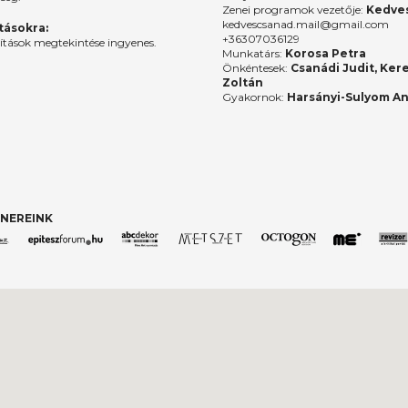
Zenei programok vezetője:
Kedves
kedvescsanad.mail@gmail.com
ításokra:
+36307036129
lítások megtekintése ingyenes.
Munkatárs:
Korosa Petra
Önkéntesek:
Csanádi Judit, Ker
Zoltán
Gyakornok:
Harsányi-Sulyom A
NEREINK