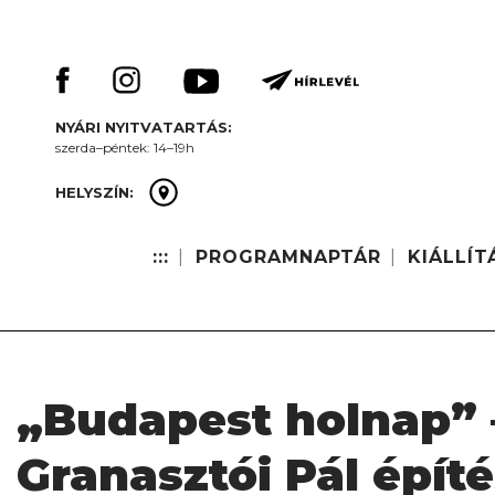
Skip
Keresés:
to
content
NYÁRI NYITVATARTÁS:
szerda–péntek: 14–19h
HELYSZÍN:
:::
PROGRAMNAPTÁR
KIÁLLÍT
„Budapest holnap”
Granasztói Pál épít