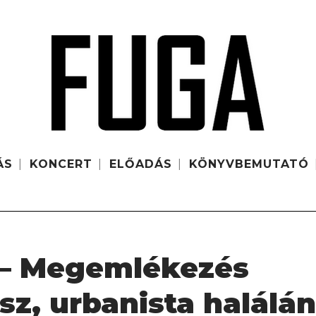
ÁS
KONCERT
ELŐADÁS
KÖNYVBEMUTATÓ
 – Megemlékezés
ész, urbanista halálá