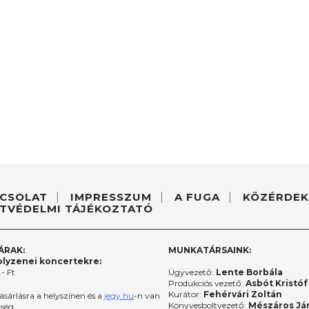
CSOLAT
IMPRESSZUM
A FUGA
KÖZÉRDEK
TVÉDELMI TÁJÉKOZTATÓ
ÁRAK:
MUNKATÁRSAINK:
lyzenei koncertekre:
- Ft
Ügyvezető:
Lente Borbála
Produkciós vezető:
Asbót Kristóf
Kurátor:
Fehérvári Zoltán
ásárlásra a helyszínen és a
jegy.hu
-n van
Könyvesboltvezető:
Mészáros Já
őség.