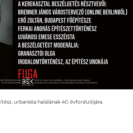
ész, urbanista halálának 40. évfordulójára.