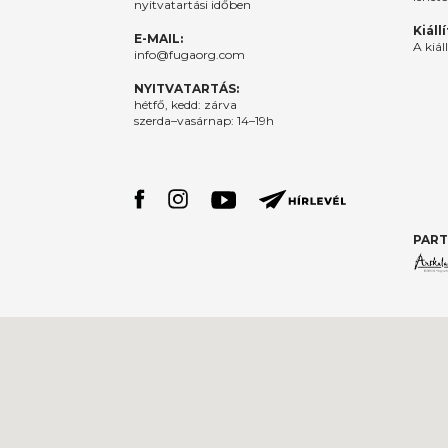
nyitvatartási időben
Kiáll
E-MAIL:
A kiál
info@fugaorg.com
NYITVATARTÁS:
hétfő, kedd: zárva
szerda–vasárnap: 14–19h
PART