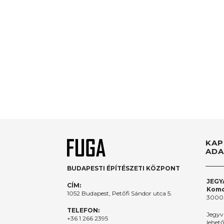
KAP
ADA
BUDAPESTI ÉPÍTÉSZETI KÖZPONT
JEGY
CÍM:
Komo
1052 Budapest, Petőfi Sándor utca 5.
3000.
TELEFON:
Jegyv
+36 1 266 2395
lehet