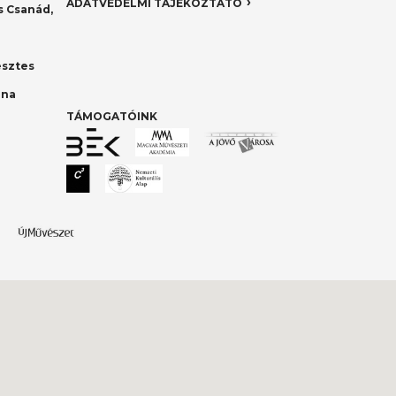
ADATVÉDELMI TÁJÉKOZTATÓ
 Csanád,
esztes
nna
TÁMOGATÓINK