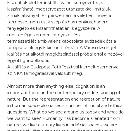
kiszorítjuk életterünkből a valódi környezetet, s
kiszámítható, megtervezett utánzatokkal imitáljuk
annak látványát. Ez persze nem a véletlen műve: a
természet nem csak szép és harmonikus, hanem
fenyegető és kiszámíthatatlan is egyszerre. A
mesterséges emberi környezet és a
természeti lét ambivalens kapcsolata évtizedek óta a
fotográfusok egyik kiemelt témája. A Városi dzsungel
kiállítás hat alkotói megközelítéssel próbál erről a nézővel
együtt gondolkodni.
A kiállítás a Budapest FotóFesztivál kiemelt eseménye
az NKA támogatásával valósult meg.
.
Almost more than anything else, cognition is an
important factor in the contemporary understanding of
nature. But the representation and recreation of nature
in human space also raises a number of moral and ethical
questions. What do we see around us today and what do
we want to see? Humanity has become alienated from
nature, we live our daily lives in artificial spaces, we are