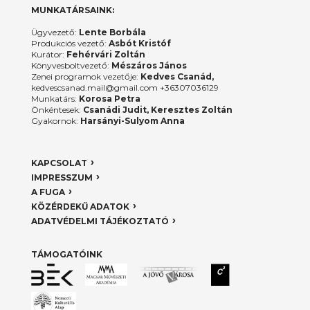
MUNKATÁRSAINK:
Ügyvezető:
Lente Borbála
Produkciós vezető:
Asbót Kristóf
Kurátor:
Fehérvári Zoltán
Könyvesboltvezető:
Mészáros János
Zenei programok vezetője:
Kedves Csanád,
kedvescsanad.mail@gmail.com +36307036129
Munkatárs:
Korosa Petra
Önkéntesek:
Csanádi Judit, Keresztes Zoltán
Gyakornok:
Harsányi-Sulyom Anna
KAPCSOLAT
IMPRESSZUM
A FUGA
KÖZÉRDEKŰ ADATOK
ADATVÉDELMI TÁJÉKOZTATÓ
TÁMOGATÓINK