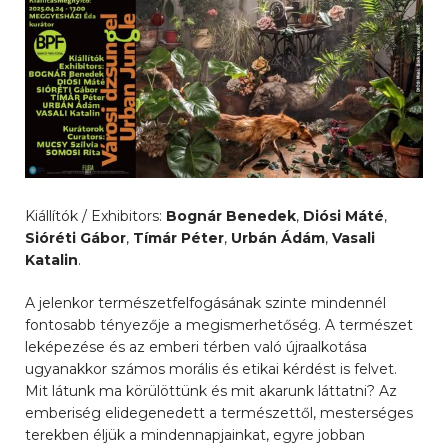
Kiállítók / Exhibitors:
Bognár Benedek
,
Diósi Máté
,
Sióréti Gábor
,
Tímár Péter
,
Urbán Ádám
,
Vasali
Katalin
.
A jelenkor természetfelfogásának szinte mindennél
fontosabb tényezője a megismerhetőség. A természet
leképezése és az emberi térben való újraalkotása
ugyanakkor számos morális és etikai kérdést is felvet.
Mit látunk ma körülöttünk és mit akarunk láttatni? Az
emberiség elidegenedett a természettől, mesterséges
terekben éljük a mindennapjainkat, egyre jobban