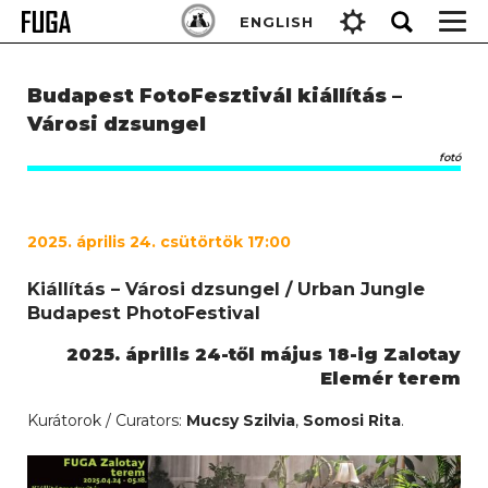
Skip
Keresés:
ENGLISH
to
content
Budapest FotoFesztivál kiállítás –
Városi dzsungel
fotó
2025. április 24. csütörtök 17:00
Kiállítás – Városi dzsungel / Urban Jungle
Budapest PhotoFestival
2025. április 24-től május 18-ig Zalotay
Elemér terem
Kurátorok / Curators:
Mucsy Szilvia
,
Somosi Rita
.