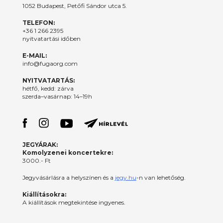
1052 Budapest, Petőfi Sándor utca 5.
TELEFON:
+36 1 266 2395
nyitvatartási időben
E-MAIL:
info@fugaorg.com
NYITVATARTÁS:
hétfő, kedd: zárva
szerda–vasárnap: 14–19h
JEGYÁRAK:
Komolyzenei koncertekre:
3000.- Ft
Jegyvásárlásra a helyszínen és a
jegy.hu
-n van lehetőség.
Kiállításokra:
A kiállítások megtekintése ingyenes.