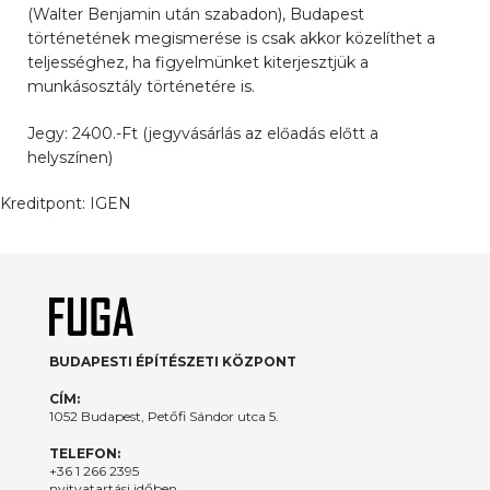
(Walter Benjamin után szabadon), Budapest
történetének megismerése is csak akkor közelíthet a
teljességhez, ha figyelmünket kiterjesztjük a
munkásosztály történetére is.
Jegy: 2400.-Ft (jegyvásárlás az előadás előtt a
helyszínen)
Kreditpont:
IGEN
BUDAPESTI ÉPÍTÉSZETI KÖZPONT
CÍM:
1052 Budapest, Petőfi Sándor utca 5.
TELEFON:
+36 1 266 2395
nyitvatartási időben