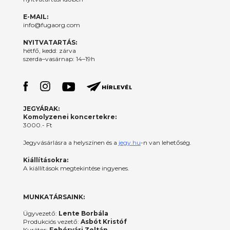
E-MAIL:
info@fugaorg.com
NYITVATARTÁS:
hétfő, kedd: zárva
szerda–vasárnap: 14–19h
JEGYÁRAK:
Komolyzenei koncertekre:
3000.- Ft
Jegyvásárlásra a helyszínen és a
jegy.hu
-n van lehetőség.
Kiállításokra:
A kiállítások megtekintése ingyenes.
MUNKATÁRSAINK:
Ügyvezető:
Lente Borbála
Produkciós vezető:
Asbót Kristóf
Kurátor:
Fehérvári Zoltán