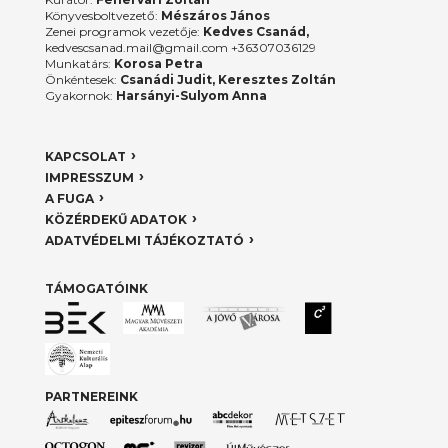
Könyvesboltvezető:
Mészáros János
Zenei programok vezetője:
Kedves Csanád,
kedvescsanad.mail@gmail.com +36307036129
Munkatárs:
Korosa Petra
Önkéntesek:
Csanádi Judit, Keresztes Zoltán
Gyakornok:
Harsányi-Sulyom Anna
KAPCSOLAT
IMPRESSZUM
A FUGA
KÖZÉRDEKŰ ADATOK
ADATVÉDELMI TÁJÉKOZTATÓ
TÁMOGATÓINK
PARTNEREINK