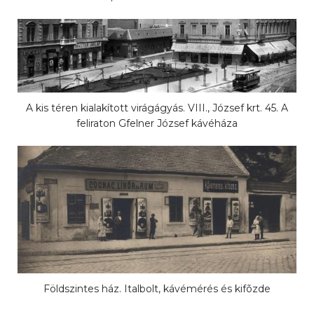
A kis téren kialakított virágágyás. VIII., József krt. 45. A
feliraton Gfelner József kávéháza
Földszintes ház. Italbolt, kávémérés és kifõzde