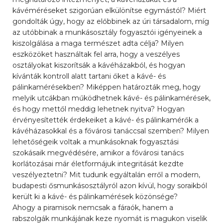
kávéméréseket szigorúan elkülönítse egymástól? Miért
gondolták úgy, hogy az előbbinek az úri társadalom, míg
az utóbbinak a munkásosztály fogyasztói igényeinek a
kiszolgálása a maga természet adta célja? Milyen
eszközöket használtak fel arra, hogy a veszélyes
osztályokat kiszorítsák a kávéházakból, és hogyan
kívánták kontroll alatt tartani őket a kávé- és
pálinkamérésekben? Miképpen határozták meg, hogy
melyik utcákban működhetnek kávé- és pálinkamérések,
és hogy mettől meddig lehetnek nyitva? Hogyan
érvényesítették érdekeiket a kávé- és pálinkamérők a
kávéházasokkal és a fővárosi tanáccsal szemben? Milyen
lehetőségeik voltak a munkásoknak fogyasztási
szokásaik megvédésére, amikor a fővárosi tanács
korlátozásai már életformájuk integritását kezdte
veszélyeztetni? Mit tudunk egyáltalán erről a modern,
budapesti ősmunkásosztályról azon kívül, hogy soraikból
került ki a kávé- és pálinkamérések közönsége?
Ahogy a piramisok nemcsak a fáraók, hanem a
rabszolgák munkájának keze nyomát is magukon viselik