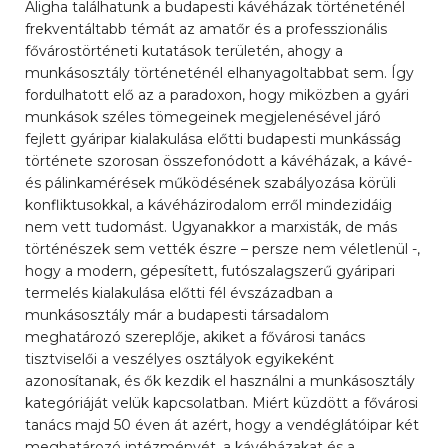
Aligha találhatunk a budapesti kávéházak történeténél
frekventáltabb témát az amatőr és a professzionális
fővárostörténeti kutatások területén, ahogy a
munkásosztály történeténél elhanyagoltabbat sem. Így
fordulhatott elő az a paradoxon, hogy miközben a gyári
munkások széles tömegeinek megjelenésével járó
fejlett gyáripar kialakulása előtti budapesti munkásság
története szorosan összefonódott a kávéházak, a kávé-
és pálinkamérések működésének szabályozása körüli
konfliktusokkal, a kávéházirodalom erről mindezidáig
nem vett tudomást. Ugyanakkor a marxisták, de más
történészek sem vették észre – persze nem véletlenül -,
hogy a modern, gépesített, futószalagszerű gyáripari
termelés kialakulása előtti fél évszázadban a
munkásosztály már a budapesti társadalom
meghatározó szereplője, akiket a fővárosi tanács
tisztviselői a veszélyes osztályok egyikeként
azonosítanak, és ők kezdik el használni a munkásosztály
kategóriáját velük kapcsolatban. Miért küzdött a fővárosi
tanács majd 50 éven át azért, hogy a vendéglátóipar két
meghatározó intézményét, a kávéházakat és a