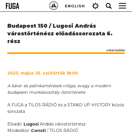
Skip
Keresés:
ENGLISH
to
content
Budapest 150 / Lugosi András
várostörténész előadássorozata 6.
rész
urbanisztika
2023. május 25. csütörtök 18:00
A kávé- és pálinkamérések világa, avagy a modern
budapesti munkásosztály őstörténete
A FUGA a TILOS RÁDIÓ és a STAND UP HISTORY közös
sorozata
Előadó:
Lugosi
András várostörténész
Moderátor:
Consti
/ TILOS RÁDIÓ