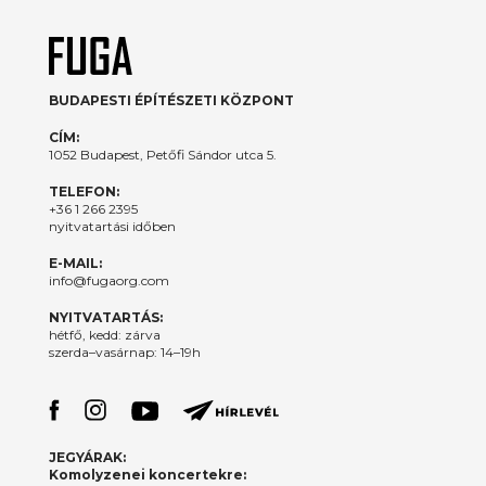
BUDAPESTI ÉPÍTÉSZETI KÖZPONT
CÍM:
1052 Budapest, Petőfi Sándor utca 5.
TELEFON:
+36 1 266 2395
nyitvatartási időben
E-MAIL:
info@fugaorg.com
NYITVATARTÁS:
hétfő, kedd: zárva
szerda–vasárnap: 14–19h
JEGYÁRAK:
Komolyzenei koncertekre: