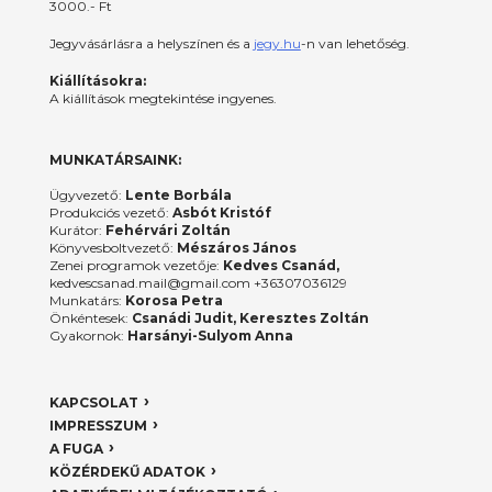
3000.- Ft
Jegyvásárlásra a helyszínen és a
jegy.hu
-n van lehetőség.
Kiállításokra:
A kiállítások megtekintése ingyenes.
MUNKATÁRSAINK:
Ügyvezető:
Lente Borbála
Produkciós vezető:
Asbót Kristóf
Kurátor:
Fehérvári Zoltán
Könyvesboltvezető:
Mészáros János
Zenei programok vezetője:
Kedves Csanád,
kedvescsanad.mail@gmail.com +36307036129
Munkatárs:
Korosa Petra
Önkéntesek:
Csanádi Judit, Keresztes Zoltán
Gyakornok:
Harsányi-Sulyom Anna
KAPCSOLAT
IMPRESSZUM
A FUGA
KÖZÉRDEKŰ ADATOK