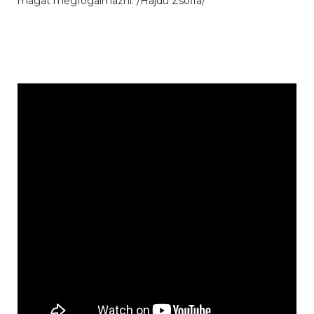
magát megfogalmazni. /Hajdu Zsófia/