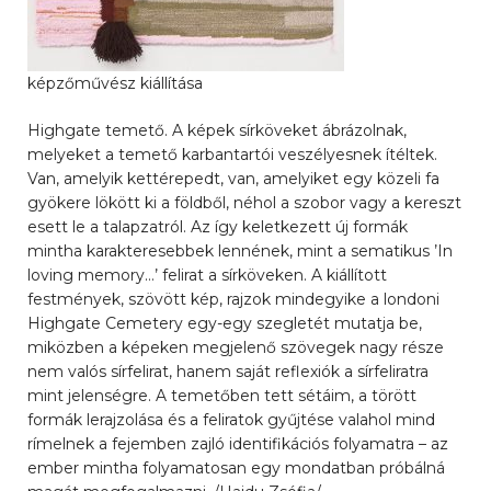
képzőművész kiállítása
Highgate temető. A képek sírköveket ábrázolnak,
melyeket a temető karbantartói veszélyesnek ítéltek.
Van, amelyik kettérepedt, van, amelyiket egy közeli fa
gyökere lökött ki a földből, néhol a szobor vagy a kereszt
esett le a talapzatról. Az így keletkezett új formák
mintha karakteresebbek lennének, mint a sematikus ’In
loving memory…’ felirat a sírköveken. A kiállított
festmények, szövött kép, rajzok mindegyike a londoni
Highgate Cemetery egy-egy szegletét mutatja be,
miközben a képeken megjelenő szövegek nagy része
nem valós sírfelirat, hanem saját reflexiók a sírfeliratra
mint jelenségre. A temetőben tett sétáim, a törött
formák lerajzolása és a feliratok gyűjtése valahol mind
rímelnek a fejemben zajló identifikációs folyamatra – az
ember mintha folyamatosan egy mondatban próbálná