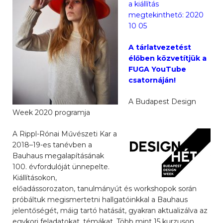
a kiállítás
megtekinthető: 2020
10 05
A tárlatvezetést
élőben közvetítjük a
FUGA YouTube
csatornáján!
A Budapest Design
Week 2020 programja
A Rippl-Rónai Művészeti Kar a
2018–19-es tanévben a
Bauhaus megalapításának
100. évfordulóját ünnepelte.
Kiállításokon,
előadássorozaton, tanulmányút és workshopok során
próbáltuk megismertetni hallgatóinkkal a Bauhaus
jelentőségét, máig tartó hatását, gyakran aktualizálva az
egykori feladatokat, témákat. Több mint 15 kurzuson