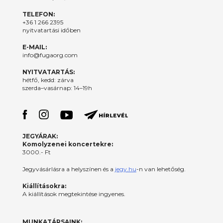
TELEFON:
+36 1 266 2395
nyitvatartási időben
E-MAIL:
info@fugaorg.com
NYITVATARTÁS:
hétfő, kedd: zárva
szerda–vasárnap: 14–19h
JEGYÁRAK:
Komolyzenei koncertekre:
3000.- Ft
Jegyvásárlásra a helyszínen és a
jegy.hu
-n van lehetőség.
Kiállításokra:
A kiállítások megtekintése ingyenes.
MUNKATÁRSAINK: