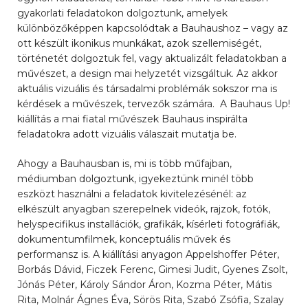
gyakorlati feladatokon dolgoztunk, amelyek
különbözőképpen kapcsolódtak a Bauhaushoz – vagy az
ott készült ikonikus munkákat, azok szellemiségét,
történetét dolgoztuk fel, vagy aktualizált feladatokban a
művészet, a design mai helyzetét vizsgáltuk. Az akkor
aktuális vizuális és társadalmi problémák sokszor ma is
kérdések a művészek, tervezők számára. A Bauhaus Up!
kiállítás a mai fiatal művészek Bauhaus inspirálta
feladatokra adott vizuális válaszait mutatja be.
Ahogy a Bauhausban is, mi is több műfajban,
médiumban dolgoztunk, igyekeztünk minél több
eszközt használni a feladatok kivitelezésénél: az
elkészült anyagban szerepelnek videók, rajzok, fotók,
helyspecifikus installációk, grafikák, kísérleti fotográfiák,
dokumentumfilmek, konceptuális művek és
performansz is. A kiállítási anyagon Appelshoffer Péter,
Borbás Dávid, Ficzek Ferenc, Gimesi Judit, Gyenes Zsolt,
Jónás Péter, Károly Sándor Áron, Kozma Péter, Mátis
Rita, Molnár Ágnes Éva, Sörös Rita, Szabó Zsófia, Szalay