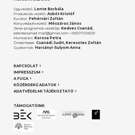
Ügyvezető:
Lente Borbála
Produkciós vezető:
Asbót Kristóf
Kurátor:
Fehérvári Zoltán
Könyvesboltvezető:
Mészáros János
Zenei programok vezetője:
Kedves Csanád,
kedvescsanad.mail@gmail.com +36307036129
Munkatárs:
Korosa Petra
Önkéntesek:
Csanádi Judit, Keresztes Zoltán
Gyakornok:
Harsányi-Sulyom Anna
KAPCSOLAT
IMPRESSZUM
A FUGA
KÖZÉRDEKŰ ADATOK
ADATVÉDELMI TÁJÉKOZTATÓ
TÁMOGATÓINK