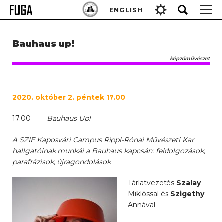
Skip
Keresés:
ENGLISH
to
content
Bauhaus up!
képzőművészet
2020. október 2. péntek 17.00
17.00
Bauhaus Up!
A SZIE Kaposvári Campus Rippl-Rónai Művészeti Kar
hallgatóinak munkái a Bauhaus kapcsán: feldolgozások,
parafrázisok, újragondolások
Tárlatvezetés
Szalay
Miklóssal és
Szigethy
Annával