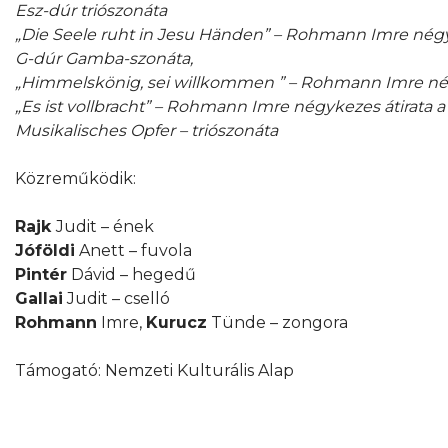
Esz-dúr triószonáta
„Die Seele ruht in Jesu Händen” – Rohmann Imre négyk
G-dúr Gamba-szonáta,
„Himmelskönig, sei willkommen ” – Rohmann Imre négy
„Es ist vollbracht” – Rohmann Imre négykezes átirata a
Musikalisches Opfer – triószonáta
Közreműködik:
Rajk
Judit – ének
Jóföldi
Anett – fuvola
Pintér
Dávid – hegedű
Gallai
Judit – cselló
Rohmann
Imre,
Kurucz
Tünde – zongora
Támogató: Nemzeti Kulturális Alap