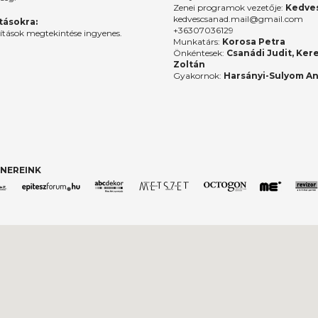
Zenei programok vezetője:
Kedves
kedvescsanad.mail@gmail.com
ításokra:
+36307036129
lítások megtekintése ingyenes.
Munkatárs:
Korosa Petra
Önkéntesek:
Csanádi Judit, Ker
Zoltán
Gyakornok:
Harsányi-Sulyom A
NEREINK