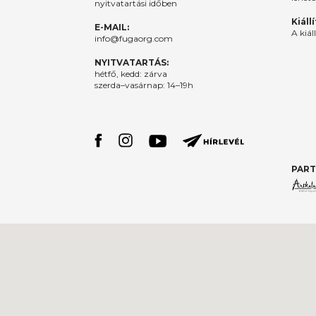
nyitvatartási időben
Kiáll
E-MAIL:
A kiál
info@fugaorg.com
NYITVATARTÁS:
hétfő, kedd: zárva
szerda–vasárnap: 14–19h
PART