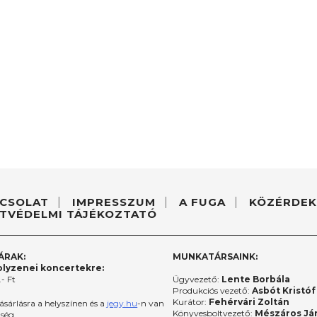
CSOLAT
IMPRESSZUM
A FUGA
KÖZÉRDEK
TVÉDELMI TÁJÉKOZTATÓ
ÁRAK:
MUNKATÁRSAINK:
lyzenei koncertekre:
- Ft
Ügyvezető:
Lente Borbála
Produkciós vezető:
Asbót Kristóf
Kurátor:
Fehérvári Zoltán
ásárlásra a helyszínen és a
jegy.hu
-n van
Könyvesboltvezető:
Mészáros Já
őség.