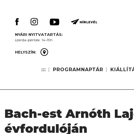
Skip
Keresés:
to
content
NYÁRI NYITVATARTÁS:
szerda–péntek: 14–19h
HELYSZÍN:
:::
PROGRAMNAPTÁR
KIÁLLÍT
Bach-est Arnóth Laj
évfordulóján