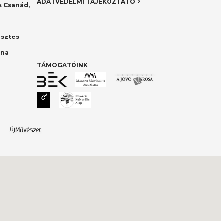
ADATVÉDELMI TÁJÉKOZTATÓ
 Csanád,
esztes
nna
TÁMOGATÓINK