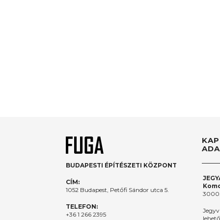
KAP
ADA
BUDAPESTI ÉPÍTÉSZETI KÖZPONT
JEGY
CÍM:
Komo
1052 Budapest, Petőfi Sándor utca 5.
3000.
TELEFON:
Jegyv
+36 1 266 2395
lehet