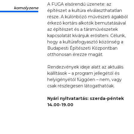
A FUGA elsőrendű üzenete: az
komolyzene
építészet a kultúra elválaszthatatlan
része. A különböző művészeti ágakból
érkező kortárs alkotók bemutatásával
az építészet és a társművészetek
kapcsolatát kívánjuk erősíteni. Célunk,
hogy a kultúrafogyasztó közönség a
Budapesti Építészeti Központban
otthonosan érezze magát.
Rendezvények ideje alatt az aktuális
kiállítások – a program jellegétől és
helyigényétől függően – nem, vagy
csak részlegesen látogathatóak.
Nyári nyitvatartás: szerda-péntek
14.00-19.00