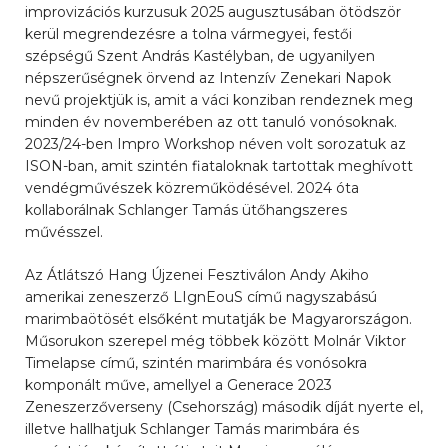
improvizációs kurzusuk 2025 augusztusában ötödször
kerül megrendezésre a tolna vármegyei, festői
szépségű Szent András Kastélyban, de ugyanilyen
népszerűségnek örvend az Intenzív Zenekari Napok
nevű projektjük is, amit a váci konziban rendeznek meg
minden év novemberében az ott tanuló vonósoknak.
2023/24-ben Impro Workshop néven volt sorozatuk az
ISON-ban, amit szintén fiataloknak tartottak meghívott
vendégművészek közreműködésével. 2024 óta
kollaborálnak Schlanger Tamás ütőhangszeres
művésszel.
Az Átlátszó Hang Újzenei Fesztiválon Andy Akiho
amerikai zeneszerző LIgnEouS című nagyszabású
marimbaötösét elsőként mutatják be Magyarországon.
Műsorukon szerepel még többek között Molnár Viktor
Timelapse című, szintén marimbára és vonósokra
komponált műve, amellyel a Generace 2023
Zeneszerzőverseny (Csehország) második díját nyerte el,
illetve hallhatjuk Schlanger Tamás marimbára és