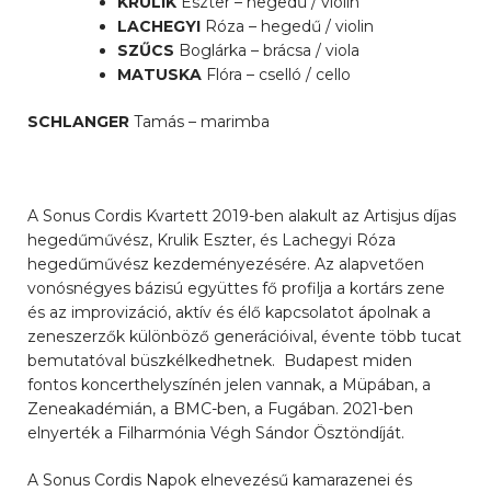
KRULIK
Eszter – hegedű / violin
LACHEGYI
Róza – hegedű / violin
SZŰCS
Boglárka – brácsa / viola
MATUSKA
Flóra – cselló / cello
SCHLANGER
Tamás – marimba
A Sonus Cordis Kvartett 2019-ben alakult az Artisjus díjas
hegedűművész, Krulik Eszter, és Lachegyi Róza
hegedűművész kezdeményezésére. Az alapvetően
vonósnégyes bázisú együttes fő profilja a kortárs zene
és az improvizáció, aktív és élő kapcsolatot ápolnak a
zeneszerzők különböző generációival, évente több tucat
bemutatóval büszkélkedhetnek. Budapest miden
fontos koncerthelyszínén jelen vannak, a Müpában, a
Zeneakadémián, a BMC-ben, a Fugában. 2021-ben
elnyerték a Filharmónia Végh Sándor Ösztöndíját.
A Sonus Cordis Napok elnevezésű kamarazenei és