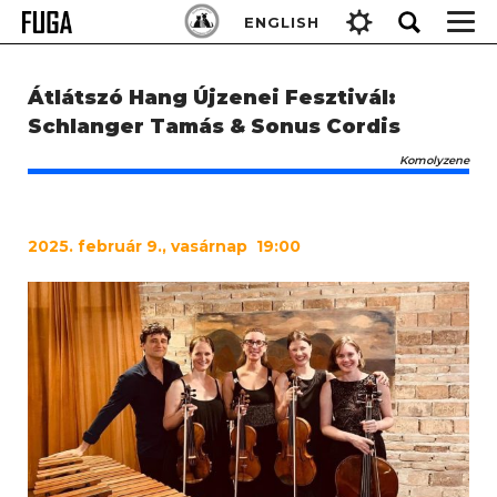
Skip
Keresés:
ENGLISH
to
content
Átlátszó Hang Újzenei Fesztivál:
Schlanger Tamás & Sonus Cordis
Komolyzene
2025
. február 9., vasárnap 19:00