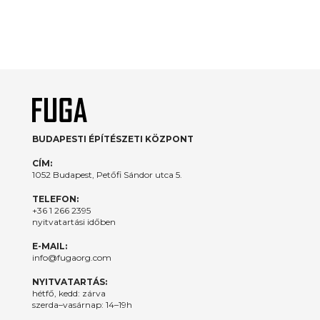
BUDAPESTI ÉPÍTÉSZETI KÖZPONT
CÍM:
1052 Budapest, Petőfi Sándor utca 5.
TELEFON:
+36 1 266 2395
nyitvatartási időben
E-MAIL:
info@fugaorg.com
NYITVATARTÁS:
hétfő, kedd: zárva
szerda–vasárnap: 14–19h