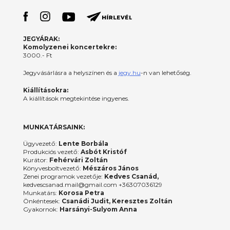
JEGYÁRAK:
Komolyzenei koncertekre:
3000.- Ft
Jegyvásárlásra a helyszínen és a
jegy.hu
-n van lehetőség.
Kiállításokra:
A kiállítások megtekintése ingyenes.
MUNKATÁRSAINK:
Ügyvezető:
Lente Borbála
Produkciós vezető:
Asbót Kristóf
Kurátor:
Fehérvári Zoltán
Könyvesboltvezető:
Mészáros János
Zenei programok vezetője:
Kedves Csanád,
kedvescsanad.mail@gmail.com +36307036129
Munkatárs:
Korosa Petra
Önkéntesek:
Csanádi Judit, Keresztes Zoltán
Gyakornok:
Harsányi-Sulyom Anna