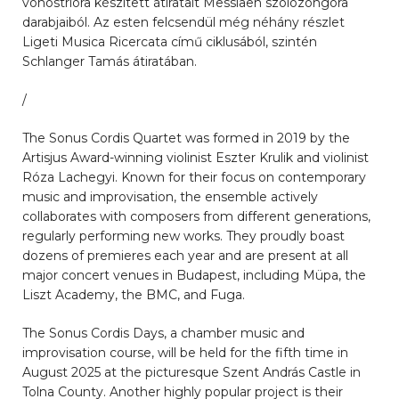
vonóstrióra készített átiratait Messiaen szólózongora
darabjaiból. Az esten felcsendül még néhány részlet
Ligeti Musica Ricercata című ciklusából, szintén
Schlanger Tamás átiratában.
/
The Sonus Cordis Quartet was formed in 2019 by the
Artisjus Award-winning violinist Eszter Krulik and violinist
Róza Lachegyi. Known for their focus on contemporary
music and improvisation, the ensemble actively
collaborates with composers from different generations,
regularly performing new works. They proudly boast
dozens of premieres each year and are present at all
major concert venues in Budapest, including Müpa, the
Liszt Academy, the BMC, and Fuga.
The Sonus Cordis Days, a chamber music and
improvisation course, will be held for the fifth time in
August 2025 at the picturesque Szent András Castle in
Tolna County. Another highly popular project is their