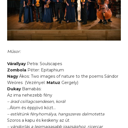
Műsor:
Várallyay
Petra: Soulscapes
Zombola
Péter: Epitaphium
Nagy
Ákos: Two images of nature to the poems Sándor
Weöres (Vezényel:
Matuz
Gergely)
Dukay
Barnabás:
Az ima nehezebb fény
– árad csillagcsendesen, korál
…Álom és éppjövő közt…
– estlétünk fényhomálya, hangszeres dalmotetta
Szoros a kapu és keskeny az út
– vándorlás a legmagasabb igazsághoz, ricercar