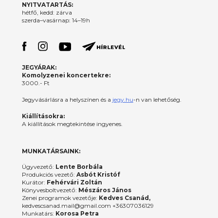
NYITVATARTÁS:
hétfő, kedd: zárva
szerda–vasárnap: 14–19h
JEGYÁRAK:
Komolyzenei koncertekre:
3000.- Ft
Jegyvásárlásra a helyszínen és a
jegy.hu
-n van lehetőség.
Kiállításokra:
A kiállítások megtekintése ingyenes.
MUNKATÁRSAINK:
Ügyvezető:
Lente Borbála
Produkciós vezető:
Asbót Kristóf
Kurátor:
Fehérvári Zoltán
Könyvesboltvezető:
Mészáros János
Zenei programok vezetője:
Kedves Csanád,
kedvescsanad.mail@gmail.com +36307036129
Munkatárs:
Korosa Petra