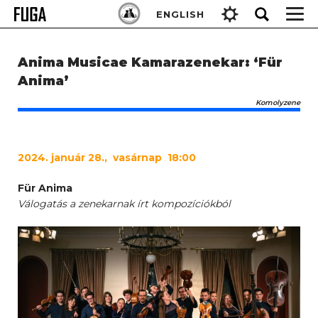
Skip
Keresés:
ENGLISH
to
content
Anima Musicae Kamarazenekar: ‘Für
Anima’
Komolyzene
2024
. január 28., vasárnap 18:00
Für Anima
Válogatás a zenekarnak írt kompozíciókból