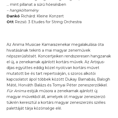
… mint pillanat a sűrű hóesésben
– hangköltemény
Dankó
Richárd: Kleine Konzert
Ott
Rezső: 3 Etudes for String Orchestra
Az Anima Musicae Kamarazenekar megalakulása óta
hivatásának tekinti a mai magyar zeneművek
népszerűsítését. Koncertjeiken rendszeresen hangzanak
el új, a zenekarnak ajánlott kortárs művek. Az Artisjus-
díjas együttes eddig közel nyolcvan kortárs művet
mutatott be és tart repertoárján, s szoros alkotói
kapcsolatot ápol többek között Dukay Barnabás, Balogh
Máté, Horváth Balázs és Tornyai Péter zeneszerzőkkel.
Für Anima
estjük műsora a zenekarnak ajánlott új
magyar művekből áll, amelyek öt magyar zeneszerző
tükrén keresztül a kortárs magyar zeneszerzés széles
palettáját tárja közönsége elé.