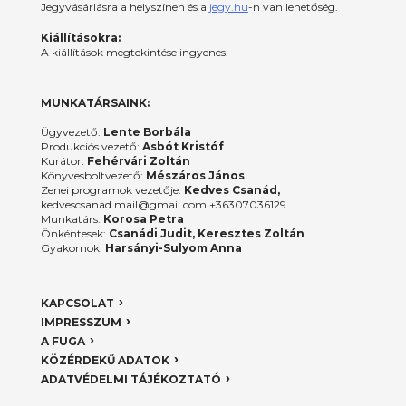
Jegyvásárlásra a helyszínen és a
jegy.hu
-n van lehetőség.
Kiállításokra:
A kiállítások megtekintése ingyenes.
MUNKATÁRSAINK:
Ügyvezető:
Lente Borbála
Produkciós vezető:
Asbót Kristóf
Kurátor:
Fehérvári Zoltán
Könyvesboltvezető:
Mészáros János
Zenei programok vezetője:
Kedves Csanád,
kedvescsanad.mail@gmail.com +36307036129
Munkatárs:
Korosa Petra
Önkéntesek:
Csanádi Judit, Keresztes Zoltán
Gyakornok:
Harsányi-Sulyom Anna
KAPCSOLAT
IMPRESSZUM
A FUGA
KÖZÉRDEKŰ ADATOK
ADATVÉDELMI TÁJÉKOZTATÓ