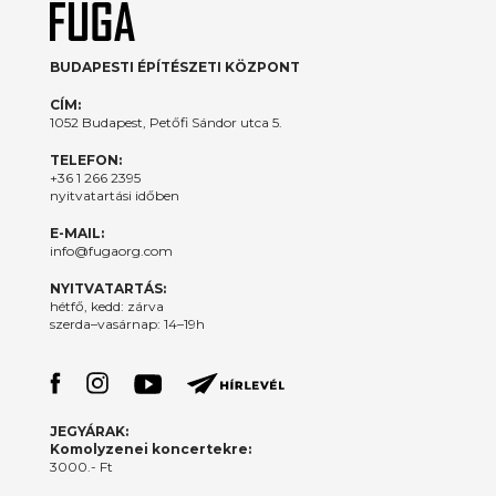
BUDAPESTI ÉPÍTÉSZETI KÖZPONT
CÍM:
1052 Budapest, Petőfi Sándor utca 5.
TELEFON:
+36 1 266 2395
nyitvatartási időben
E-MAIL:
info@fugaorg.com
NYITVATARTÁS:
hétfő, kedd: zárva
szerda–vasárnap: 14–19h
JEGYÁRAK:
Komolyzenei koncertekre:
3000.- Ft