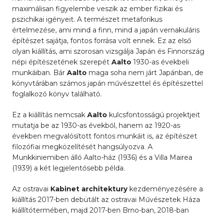
maximálisan figyelembe veszik az ember fizikai és
pszichikai igényeit. A természet metaforikus
értelmezése, ami mind a finn, mind a japán vernakuláris
építészet sajátja, fontos forrása volt ennek. Ez az első
olyan kiállítás, ami szorosan vizsgálja Japán és Finnország
népi építészetének szerepét
Aalto
1930-as évekbeli
munkáiban. Bár
Aalto
maga soha nem járt Japánban, de
könyvtárában számos japán művészettel és építészettel
foglalkozó könyv található.
Ez a kiállítás nemcsak
Aalto
kulcsfontosságú projektjeit
mutatja be az 1930-as évekből, hanem az 1920-as
években megvalósított fontos munkáit is, az építészet
filozófiai megközelítését hangsúlyozva. A
Munkkiniemiben álló Aalto-ház (1936) és a Villa Mairea
(1939) a két legjelentősebb példa.
Az ostravai
Kabinet architektury
kezdeményezésére a
kiállítás 2017-ben debütált az ostravai Művészetek Háza
kiállítótermében, majd 2017-ben Brno-ban, 2018-ban