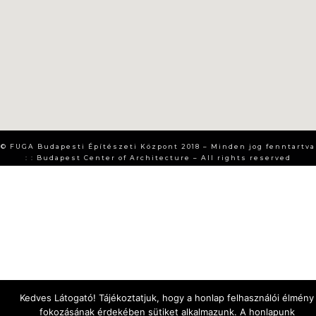
© FUGA Budapesti Építészeti Központ 2018 – Minden jog fenntartva
: : Budapest Center of Architecture – All rights reserved
Kedves Látogató! Tájékoztatjuk, hogy a honlap felhasználói élmény
fokozásának érdekében sütiket alkalmazunk. A honlapunk