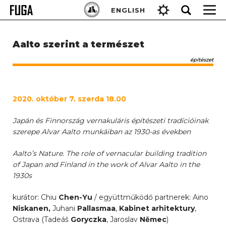
Skip
Keresés:
ENGLISH
to
content
Aalto szerint a természet
építészet
2020. október 7. szerda 18.00
Japán és Finnország vernakuláris építészeti tradícióinak
szerepe Alvar Aalto munkáiban az 1930-as években
Aalto’s Nature. The role of vernacular building tradition
of Japan and Finland in the work of Alvar Aalto in the
1930s
kurátor: Chiu
Chen-Yu
/ együttműködő partnerek: Aino
Niskanen,
Juhani
Pallasmaa
,
Kabinet arhitektury
,
Ostrava (Tadeáš
Goryczka
, Jaroslav
Němec
)