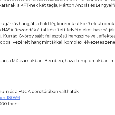
rának, a KFT-nek két tagja, Márton András és Lengyelfi
ugárzás hangját, a Föld légkörének ütköző elektronok h
NASA űrszondák által készített felvételeket használják 
. Kurtág György saját fejlesztésű hangszíneivel, effekte
dobbal vezérelt hangmintákkal, komplex, élvezetes zen
an, a Műcsarnokban, Bernben, hazai templomokban, m
.hu-n és a FUGA pénztárában válthatók.
zum-180591
00 forint.