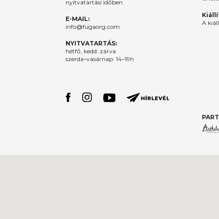
nyitvatartási időben
Kiáll
E-MAIL:
A kiál
info@fugaorg.com
NYITVATARTÁS:
hétfő, kedd: zárva
szerda–vasárnap: 14–19h
PART