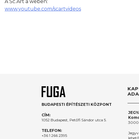
A Sc.Art a weben:
www.youtube.com/scartvideos
KAP
ADA
BUDAPESTI ÉPÍTÉSZETI KÖZPONT
JEGY
CÍM:
Komo
1052 Budapest, Petőfi Sándor utca 5.
3000.
TELEFON:
Jegyv
+36 1 266 2395
lehet