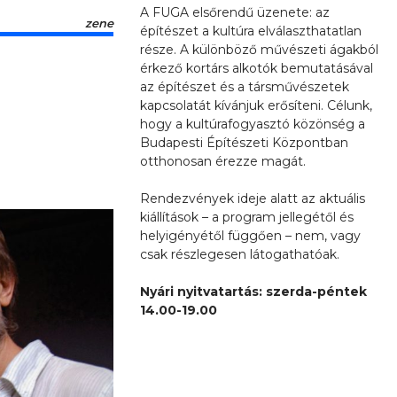
A FUGA elsőrendű üzenete: az
zene
építészet a kultúra elválaszthatatlan
része. A különböző művészeti ágakból
érkező kortárs alkotók bemutatásával
az építészet és a társművészetek
kapcsolatát kívánjuk erősíteni. Célunk,
hogy a kultúrafogyasztó közönség a
Budapesti Építészeti Központban
otthonosan érezze magát.
Rendezvények ideje alatt az aktuális
kiállítások – a program jellegétől és
helyigényétől függően – nem, vagy
csak részlegesen látogathatóak.
Nyári nyitvatartás: szerda-péntek
14.00-19.00