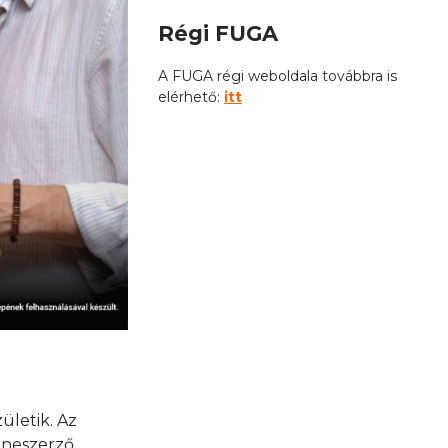
Régi FUGA
A FUGA régi weboldala továbbra is
elérhető:
itt
ületik. Az
eneszerző,