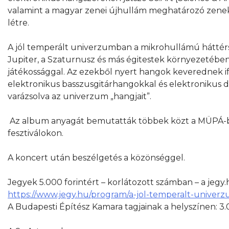
valamint a magyar zenei újhullám meghatározó zeneka
létre.
A jól temperált univerzumban a mikrohullámú háttérs
Jupiter, a Szaturnusz és más égitestek környezetében 
játékossággal. Az ezekből nyert hangok keverednek ifj
elektronikus basszusgitárhangokkal és elektronikus 
varázsolva az univerzum „hangjait”.
Az album anyagát bemutatták többek közt a MÜPÁ-b
fesztiválokon.
A koncert után beszélgetés a közönséggel.
Jegyek 5.000 forintért – korlátozott számban – a jegy
https://www.jegy.hu/program/a-jol-temperalt-univer
A Budapesti Építész Kamara tagjainak a helyszínen: 3.0