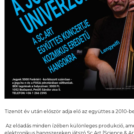
Tizenöt év után először adja elő az együttes a 2010-
Az előadás minden ízében különleges produkció, amel
elektronikus hangszereken játszó Sc.Art [Science & Ar