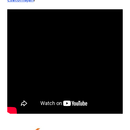
csatornáján
!