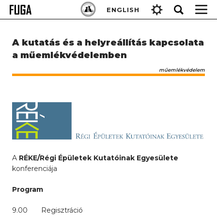
Skip
Keresés:
ENGLISH
to
content
A kutatás és a helyreállítás kapcsolata
a műemlékvédelemben
műemlékvédelem
A
RÉKE/Régi Épületek Kutatóinak Egyesülete
konferenciája
Program
9.00 Regisztráció