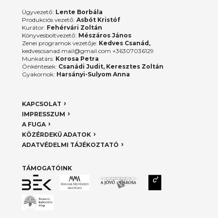
Ügyvezető:
Lente Borbála
Produkciós vezető:
Asbót Kristóf
Kurátor:
Fehérvári Zoltán
Könyvesboltvezető:
Mészáros János
Zenei programok vezetője:
Kedves Csanád,
kedvescsanad.mail@gmail.com +36307036129
Munkatárs:
Korosa Petra
Önkéntesek:
Csanádi Judit, Keresztes Zoltán
Gyakornok:
Harsányi-Sulyom Anna
KAPCSOLAT
IMPRESSZUM
A FUGA
KÖZÉRDEKŰ ADATOK
ADATVÉDELMI TÁJÉKOZTATÓ
TÁMOGATÓINK