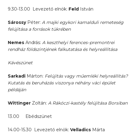
9.30-13.00 Levezető elnök:
Feld
István
Sárossy
Péter:
A majki egykori kamalduli remeteség
felújítása a források tükrében
Nemes
András:
A keszthelyi ferences–premontrei
rendház földszintjének falkutatása és helyreállítása
Kávészünet
Sarkadi
Márton:
Felújítás vagy műemléki helyreállítás?
Kutatás és beruházás viszonya néhány váci épület
példáján
Wittinger
Zoltán:
A Rákóczi-kastély felújítása Borsiban
13.00 Ebédszünet
14.00-15.30 Levezető elnök:
Velladics
Márta