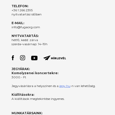
TELEFON:
+36 1 266 2395
nyitvatartási időben
E-MAIL:
info@fugaorg.com
NYITVATARTÁS:
hétfő, kedd: zárva
szerda–vasárnap: 14–19h
JEGYÁRAK:
Komolyzenei koncertekre:
3000.- Ft
Jegyvásárlásra a helyszínen és a
jegy.hu
-n van lehetőség.
Kiállításokra:
A kiállítások megtekintése ingyenes.
MUNKATÁRSAINK: