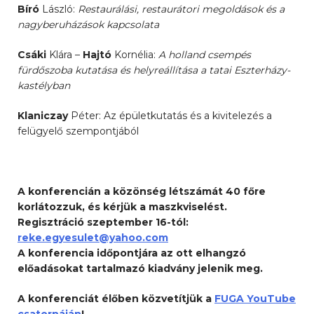
Bíró
László:
Restaurálási, restaurátori megoldások és a
nagyberuházások kapcsolata
Csáki
Klára –
Hajtó
Kornélia:
A holland csempés
fürdőszoba kutatása és helyreállítása a tatai Eszterházy-
kastélyban
Klaniczay
Péter: Az épületkutatás és a kivitelezés a
felügyelő szempontjából
A konferencián a közönség létszámát 40 főre
korlátozzuk, és kérjük a maszkviselést.
Regisztráció szeptember 16-tól:
reke.egyesulet@yahoo.com
A konferencia időpontjára az ott elhangzó
előadásokat tartalmazó kiadvány jelenik meg.
A konferenciát élőben közvetítjük a
FUGA YouTube