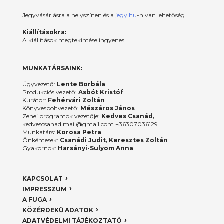
Jegyvásárlásra a helyszínen és a
jegy.hu
-n van lehetőség.
Kiállításokra:
A kiállítások megtekintése ingyenes.
MUNKATÁRSAINK:
Ügyvezető:
Lente Borbála
Produkciós vezető:
Asbót Kristóf
Kurátor:
Fehérvári Zoltán
Könyvesboltvezető:
Mészáros János
Zenei programok vezetője:
Kedves Csanád,
kedvescsanad.mail@gmail.com +36307036129
Munkatárs:
Korosa Petra
Önkéntesek:
Csanádi Judit, Keresztes Zoltán
Gyakornok:
Harsányi-Sulyom Anna
KAPCSOLAT
IMPRESSZUM
A FUGA
KÖZÉRDEKŰ ADATOK
ADATVÉDELMI TÁJÉKOZTATÓ