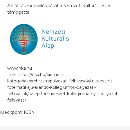
A kiállítás megvalósulását a Nemzeti Kulturális Alap
támogatta.
www.nka.hu
Link: https://nka.hu/kiemelt-
kategoriak/archivum/palyazati-felhivasok/muveszeti-
fotematikaju-allando-kollegiumok-palyazati-
felhivasok/az-epitomuveszet-kollegiuma-nyilt-palyazati-
felhivasa/
Kreditpont:
IGEN