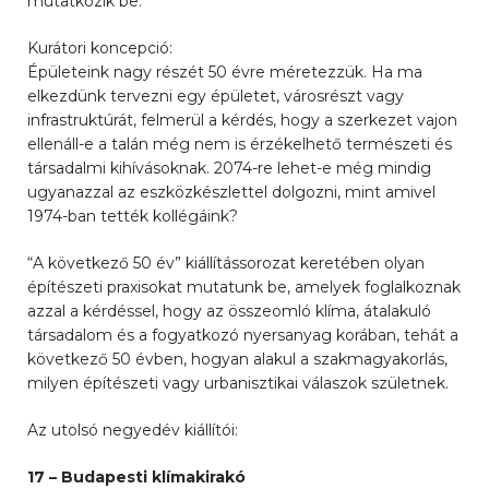
mutatkozik be.
Kurátori koncepció:
Épületeink nagy részét 50 évre méretezzük. Ha ma
elkezdünk tervezni egy épületet, városrészt vagy
infrastruktúrát, felmerül a kérdés, hogy a szerkezet vajon
ellenáll-e a talán még nem is érzékelhető természeti és
társadalmi kihívásoknak. 2074-re lehet-e még mindig
ugyanazzal az eszközkészlettel dolgozni, mint amivel
1974-ban tették kollégáink?
“A következő 50 év” kiállítássorozat keretében olyan
építészeti praxisokat mutatunk be, amelyek foglalkoznak
azzal a kérdéssel, hogy az összeomló klíma, átalakuló
társadalom és a fogyatkozó nyersanyag korában, tehát a
következő 50 évben, hogyan alakul a szakmagyakorlás,
milyen építészeti vagy urbanisztikai válaszok születnek.
Az utolsó negyedév kiállítói:
17 – Budapesti klímakirakó