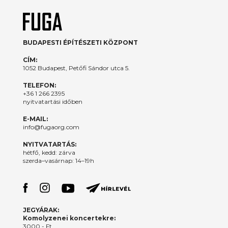
BUDAPESTI ÉPÍTÉSZETI KÖZPONT
CÍM:
1052 Budapest, Petőfi Sándor utca 5.
TELEFON:
+36 1 266 2395
nyitvatartási időben
E-MAIL:
info@fugaorg.com
NYITVATARTÁS:
hétfő, kedd: zárva
szerda–vasárnap: 14–19h
JEGYÁRAK:
Komolyzenei koncertekre:
3000.- Ft