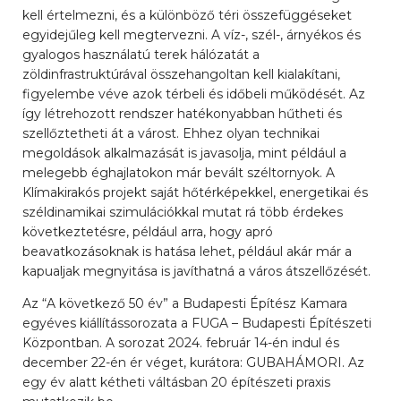
kell értelmezni, és a különböző téri összefüggéseket
egyidejűleg kell megtervezni. A víz-, szél-, árnyékos és
gyalogos használatú terek hálózatát a
zöldinfrastruktúrával összehangoltan kell kialakítani,
figyelembe véve azok térbeli és időbeli működését. Az
így létrehozott rendszer hatékonyabban hűtheti és
szellőztetheti át a várost. Ehhez olyan technikai
megoldások alkalmazását is javasolja, mint például a
melegebb éghajlatokon már bevált széltornyok. A
Klímakirakós projekt saját hőtérképekkel, energetikai és
széldinamikai szimulációkkal mutat rá több érdekes
következtetésre, például arra, hogy apró
beavatkozásoknak is hatása lehet, például akár már a
kapualjak megnyitása is javíthatná a város átszellőzését.
Az “A következő 50 év” a Budapesti Építész Kamara
egyéves kiállítássorozata a FUGA – Budapesti Építészeti
Központban. A sorozat 2024. február 14-én indul és
december 22-én ér véget, kurátora: GUBAHÁMORI. Az
egy év alatt kétheti váltásban 20 építészeti praxis