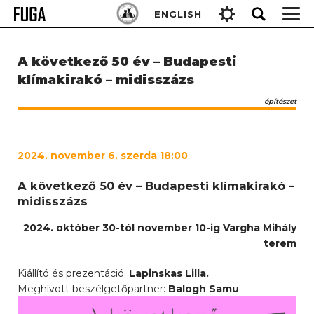
Skip
Keresés:
ENGLISH
to
content
A következő 50 év – Budapesti
klímakirakó – midisszázs
építészet
2024. november 6. szerda 18:00
A következő 50 év – Budapesti klímakirakó –
midisszázs
2024. október 30-tól november 10-ig Vargha Mihály
terem
Kiállító és prezentáció:
Lapinskas Lilla.
Meghívott beszélgetőpartner:
Balogh Samu
.