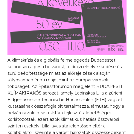
A klímakrízis és a globális felmelegedés Budapestet,
különösen a pesti belvárost, földrajzi elhelyezkedése és
sűrű beépítettsége miatt az előrejelzések alapján
súlyosabban érinti majd, mint az európai városok
többségét. Az Építészfórumon megjelent BUDAPESTI
KLÍMAKIRAKÓS sorozat, amely Lapinskas Lilla a zürichi
Eidgenössische Technische Hochschulen (ETH) végzett
kutatásának összefoglalóit tartalmazza, rámutat, hogy a
belvárosi zöldinfrastruktúra fejlesztési lehetőségei
korlátozottak, ezért azok klimatikus hatása összvárosi
szinten csekély. Lilla javaslata jelentősen eltér a
korábbiaktól: szerinte a várost hálózatok összességeként