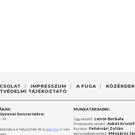
CSOLAT
IMPRESSZUM
A FUGA
KÖZÉRDEK
TVÉDELMI TÁJÉKOZTATÓ
ÁRAK:
MUNKATÁRSAINK:
lyzenei koncertekre:
- Ft
Ügyvezető:
Lente Borbála
Produkciós vezető:
Asbót Kristóf
Kurátor:
Fehérvári Zoltán
ásárlásra a helyszínen és a
jegy.hu
-n van
Könyvesboltvezető:
Mészáros Já
őség.