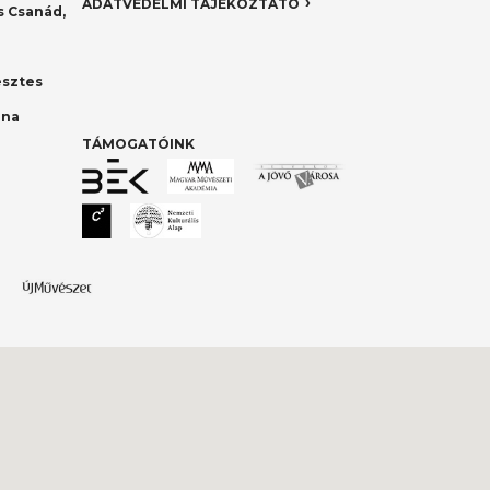
ADATVÉDELMI TÁJÉKOZTATÓ
 Csanád,
esztes
nna
TÁMOGATÓINK