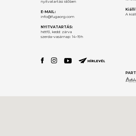
nyitvatartási időben
Kiáll
E-MAIL:
A kiál
info@fugaorg.com
NYITVATARTÁS:
hétfő, kedd: zárva
szerda–vasárnap: 14–19h
PART