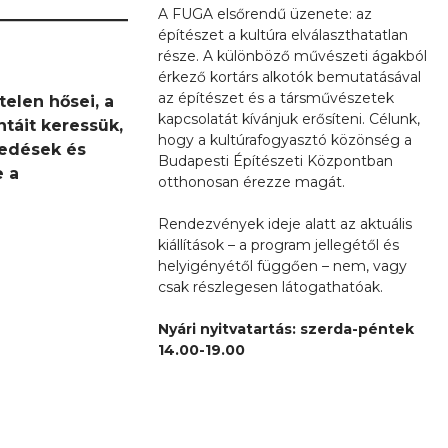
A FUGA elsőrendű üzenete: az
építészet a kultúra elválaszthatatlan
része. A különböző művészeti ágakból
érkező kortárs alkotók bemutatásával
az építészet és a társművészetek
elen hősei, a
kapcsolatát kívánjuk erősíteni. Célunk,
táit keressük,
hogy a kultúrafogyasztó közönség a
vedések és
Budapesti Építészeti Központban
e a
otthonosan érezze magát.
Rendezvények ideje alatt az aktuális
kiállítások – a program jellegétől és
helyigényétől függően – nem, vagy
csak részlegesen látogathatóak.
Nyári nyitvatartás: szerda-péntek
14.00-19.00