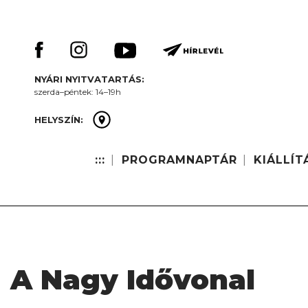
Skip
Keresés:
to
content
NYÁRI NYITVATARTÁS:
szerda–péntek: 14–19h
HELYSZÍN:
:::
PROGRAMNAPTÁR
KIÁLLÍT
A Nagy Idővonal