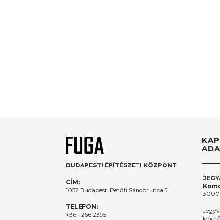
KAP
ADA
BUDAPESTI ÉPÍTÉSZETI KÖZPONT
JEGY
CÍM:
Komo
1052 Budapest, Petőfi Sándor utca 5.
3000.
TELEFON:
Jegyv
+36 1 266 2395
lehet