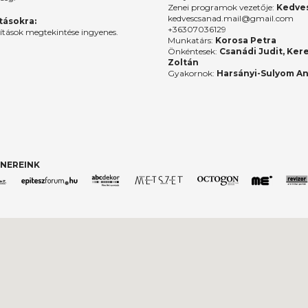
Zenei programok vezetője:
Kedves
kedvescsanad.mail@gmail.com
ításokra:
+36307036129
lítások megtekintése ingyenes.
Munkatárs:
Korosa Petra
Önkéntesek:
Csanádi Judit, Ker
Zoltán
Gyakornok:
Harsányi-Sulyom A
NEREINK