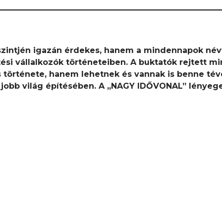
szintjén igazán érdekes, hanem a mindennapok névt
 vállalkozók történeteiben. A buktatók rejtett min
 története, hanem lehetnek és vannak is benne té
 jobb világ építésében. A „NAGY IDŐVONAL” lényeg