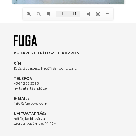
BUDAPESTI ÉPÍTÉSZETI KÖZPONT
CÍM:
1052 Budapest, Petőfi Sándor utca 5.
TELEFON:
+36 1 266 2395
nyitvatartási időben
E-MAIL:
info@fugaorg.com
NYITVATARTÁS:
hétfő, kedd: zárva
szerda–vasárnap: 14–19h