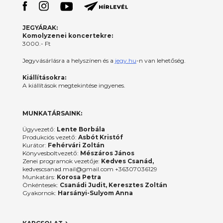
JEGYÁRAK:
Komolyzenei koncertekre:
3000.- Ft
Jegyvásárlásra a helyszínen és a
jegy.hu
-n van lehetőség.
Kiállításokra:
A kiállítások megtekintése ingyenes.
MUNKATÁRSAINK:
Ügyvezető:
Lente Borbála
Produkciós vezető:
Asbót Kristóf
Kurátor:
Fehérvári Zoltán
Könyvesboltvezető:
Mészáros János
Zenei programok vezetője:
Kedves Csanád,
kedvescsanad.mail@gmail.com +36307036129
Munkatárs:
Korosa Petra
Önkéntesek:
Csanádi Judit, Keresztes Zoltán
Gyakornok:
Harsányi-Sulyom Anna