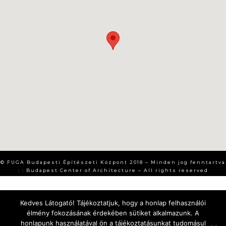
© FUGA Budapesti Építészeti Központ 2018 – Minden jog fenntartva
: : Budapest Center of Architecture – All rights reserved
Kedves Látogató! Tájékoztatjuk, hogy a honlap felhasználói
élmény fokozásának érdekében sütiket alkalmazunk. A
honlapunk használatával ön a tájékoztatásunkat tudomásul