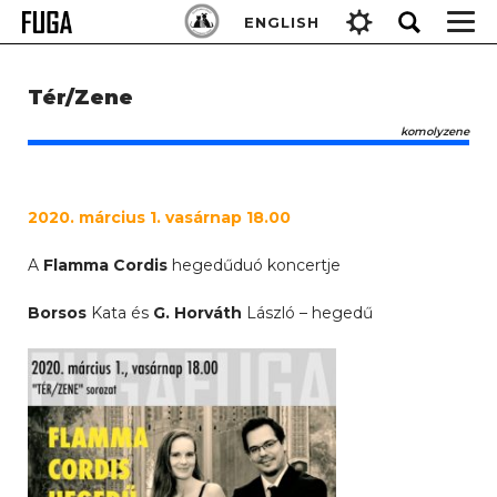
Skip
Keresés:
ENGLISH
to
content
Tér/Zene
komolyzene
2020. március 1. vasárnap 18.00
A
Flamma Cordis
hegedűduó koncertje
Borsos
Kata és
G. Horváth
László – hegedű