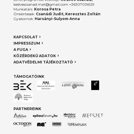
kedvescsanad.mail@gmail.com +36307036129
Munkatárs:
Korosa Petra
Önkéntesek:
Csanádi Judit, Keresztes Zoltán
Gyakornok:
Harsányi-Sulyom Anna
KAPCSOLAT
IMPRESSZUM
A FUGA
KÖZÉRDEKŰ ADATOK
ADATVÉDELMI TÁJÉKOZTATÓ
TÁMOGATÓINK
PARTNEREINK