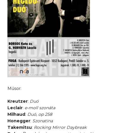
Műsor:
Kreutzer
:
Duó
Leclair
:
e-moll szonáta
Milhaud
:
Duó, op 258
Honegger
:
Szonatina
Takemitsu
:
Rocking Mirror Daybreak