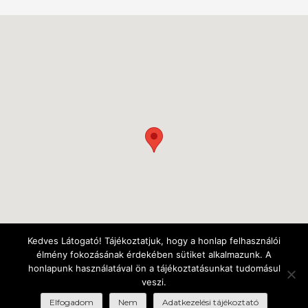
Kedves Látogató! Tájékoztatjuk, hogy a honlap felhasználói
élmény fokozásának érdekében sütiket alkalmazunk. A
honlapunk használatával ön a tájékoztatásunkat tudomásul
veszi.
Elfogadom
Nem
Adatkezelési tájékoztató
© FUGA Budapesti Építészeti Központ 2018 – Minden jog fenntartva