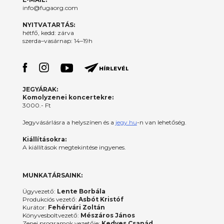
info@fugaorg.com
NYITVATARTÁS:
hétfő, kedd: zárva
szerda–vasárnap: 14–19h
JEGYÁRAK:
Komolyzenei koncertekre:
3000.- Ft
Jegyvásárlásra a helyszínen és a
jegy.hu
-n van lehetőség.
Kiállításokra:
A kiállítások megtekintése ingyenes.
MUNKATÁRSAINK:
Ügyvezető:
Lente Borbála
Produkciós vezető:
Asbót Kristóf
Kurátor:
Fehérvári Zoltán
Könyvesboltvezető:
Mészáros János
Zenei programok vezetője:
Kedves Csanád,