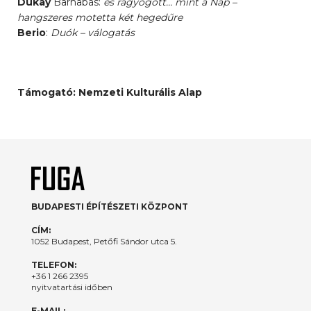
Dukay
Barnabás:
és ragyogott… mint a Nap –
hangszeres motetta két hegedűre
Berio
:
Duók – válogatás
Támogató: Nemzeti Kulturális Alap
BUDAPESTI ÉPÍTÉSZETI KÖZPONT
CÍM:
1052 Budapest, Petőfi Sándor utca 5.
TELEFON:
+36 1 266 2395
nyitvatartási időben
E-MAIL: