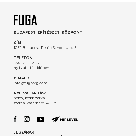
BUDAPESTI ÉPÍTÉSZETI KÖZPONT
CÍM:
1052 Budapest, Petőfi Sándor utca 5.
TELEFON:
+36 1 266 2395
nyitvatartási időben
E-MAIL:
info@fugaorg.com
NYITVATARTÁS:
hétfő, kedd: zárva
szerda–vasárnap: 14–19h
JEGYÁRAK: