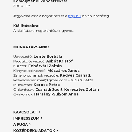
Komolyzenei koncertekre:
3000.- Ft
Jegyvásárlásra a helyszínen és a
jegy.hu
-n van lehetőség.
Kiállításokra:
A kiállítások megtekintése ingyenes.
MUNKATÁRSAINK:
Ügyvezető:
Lente Borbála
Produkciós vezető:
Asbót Kristóf
Kurátor:
Fehérvári Zoltán
Könyvesboltvezető:
Mészáros János
Zenei programok vezetője:
Kedves Csanád,
kedvescsanad.mail@gmail.com +36307036129
Munkatárs:
Korosa Petra
Önkéntesek:
Csanádi Judit, Keresztes Zoltán
Gyakornok:
Harsányi-Sulyom Anna
KAPCSOLAT
IMPRESSZUM
A FUGA
KÖZÉRDEKŰ ADATOK