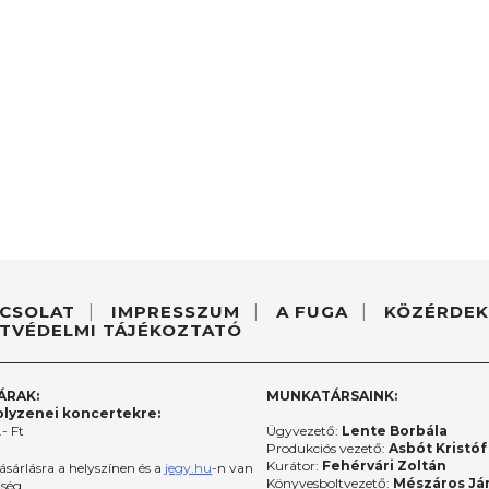
CSOLAT
IMPRESSZUM
A FUGA
KÖZÉRDEK
TVÉDELMI TÁJÉKOZTATÓ
ÁRAK:
MUNKATÁRSAINK:
lyzenei koncertekre:
- Ft
Ügyvezető:
Lente Borbála
Produkciós vezető:
Asbót Kristóf
Kurátor:
Fehérvári Zoltán
ásárlásra a helyszínen és a
jegy.hu
-n van
Könyvesboltvezető:
Mészáros Já
őség.