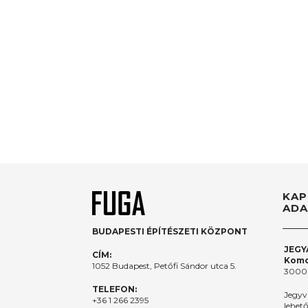
KAP
ADA
BUDAPESTI ÉPÍTÉSZETI KÖZPONT
JEGY
CÍM:
Komo
1052 Budapest, Petőfi Sándor utca 5.
3000.
TELEFON:
Jegyv
+36 1 266 2395
lehet