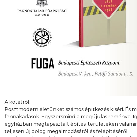
A kötetről:
Posztmodern életünket számos építkezés kíséri. És min
fennakadások. Egyszersmind a megújulás reménye. Így 
egyházban megtapasztalt építési területeken valaminek
teljesen új dolog megálmodásáról és felépítéséről.