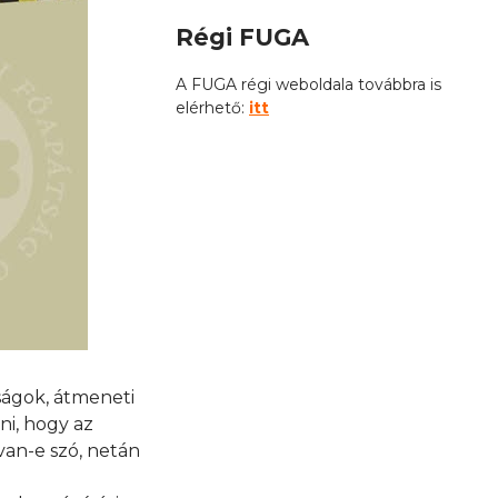
Régi FUGA
A FUGA régi weboldala továbbra is
elérhető:
itt
ságok, átmeneti
ni, hogy az
van-e szó, netán