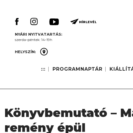
Skip
Keresés:
to
content
NYÁRI NYITVATARTÁS:
szerda–péntek: 14–19h
HELYSZÍN:
:::
PROGRAMNAPTÁR
KIÁLLÍT
Könyvbemutató – Ma
remény épül