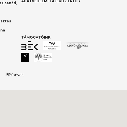
ADATVÉDELMI TÁJÉKOZTATÓ
 Csanád,
esztes
nna
TÁMOGATÓINK