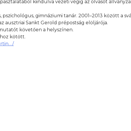
pasztalatából kiindulva vezeti végig az olvasót állványza
 pszichológus, gimnáziumi tanár. 2001–2013 között a sváj
 az ausztriai Sankt Gerold prépostság elöljárója.
utatót követően a helyszínen.
hoz kötött.
rtin…/