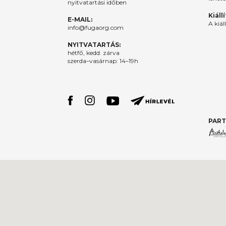
nyitvatartási időben
Kiáll
E-MAIL:
A kiál
info@fugaorg.com
NYITVATARTÁS:
hétfő, kedd: zárva
szerda–vasárnap: 14–19h
PART