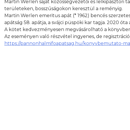
Martin Werlen saját közösségvezetői és lelkipásztori ta
területeken, bosszúságokon keresztül a reményig.
Martin Werlen emeritus apát (* 1962) bencés szerzetes,
apátság 58. apátja, a svájci püspöki kar tagja. 2020 óta
A kötet kedvezményesen megvásárolható a könyvbem
Az eseményen való részvétel ingyenes, de regisztráció
https://pannonhalmifoapatsag.hu/konyvbemutato-ma