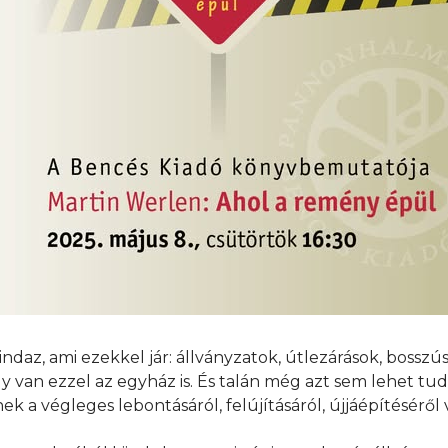
daz, ami ezekkel jár: állványzatok, útlezárások, bosszú
van ezzel az egyház is. És talán még azt sem lehet tud
 a végleges lebontásáról, felújításáról, újjáépítéséről 