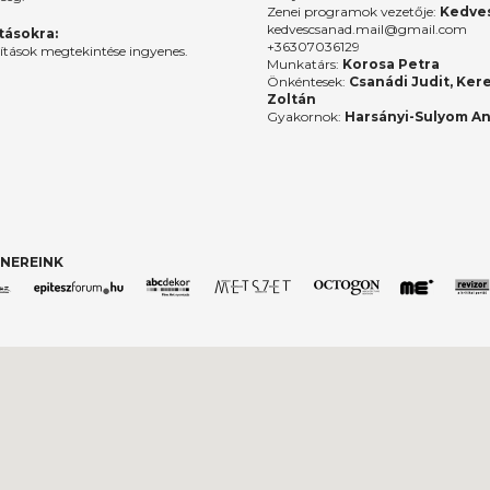
Zenei programok vezetője:
Kedves
kedvescsanad.mail@gmail.com
ításokra:
+36307036129
lítások megtekintése ingyenes.
Munkatárs:
Korosa Petra
Önkéntesek:
Csanádi Judit, Ker
Zoltán
Gyakornok:
Harsányi-Sulyom A
NEREINK