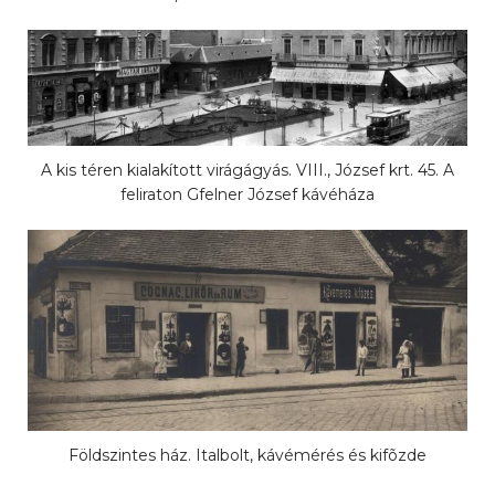
A kis téren kialakított virágágyás. VIII., József krt. 45. A
feliraton Gfelner József kávéháza
Földszintes ház. Italbolt, kávémérés és kifõzde