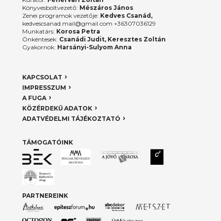
Könyvesboltvezető:
Mészáros János
Zenei programok vezetője:
Kedves Csanád,
kedvescsanad.mail@gmail.com +36307036129
Munkatárs:
Korosa Petra
Önkéntesek:
Csanádi Judit, Keresztes Zoltán
Gyakornok:
Harsányi-Sulyom Anna
KAPCSOLAT
IMPRESSZUM
A FUGA
KÖZÉRDEKŰ ADATOK
ADATVÉDELMI TÁJÉKOZTATÓ
TÁMOGATÓINK
PARTNEREINK