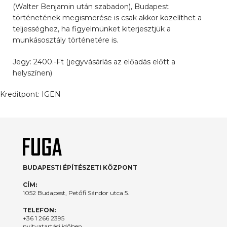
(Walter Benjamin után szabadon), Budapest
történetének megismerése is csak akkor közelíthet a
teljességhez, ha figyelmünket kiterjesztjük a
munkásosztály történetére is.
Jegy: 2400.-Ft (jegyvásárlás az előadás előtt a
helyszínen)
Kreditpont:
IGEN
BUDAPESTI ÉPÍTÉSZETI KÖZPONT
CÍM:
1052 Budapest, Petőfi Sándor utca 5.
TELEFON:
+36 1 266 2395
nyitvatartási időben