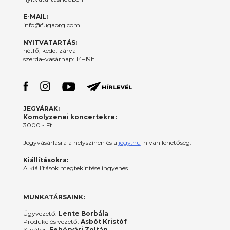
E-MAIL:
info@fugaorg.com
NYITVATARTÁS:
hétfő, kedd: zárva
szerda–vasárnap: 14–19h
JEGYÁRAK:
Komolyzenei koncertekre:
3000.- Ft
Jegyvásárlásra a helyszínen és a
jegy.hu
-n van lehetőség.
Kiállításokra:
A kiállítások megtekintése ingyenes.
MUNKATÁRSAINK:
Ügyvezető:
Lente Borbála
Produkciós vezető:
Asbót Kristóf
Kurátor:
Fehérvári Zoltán