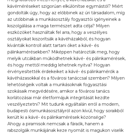
kávéméréseket szigorúan elkülönítse egymástól? Miért
gondolták úgy, hogy az előbbinek az úri társadalom, míg
az utóbbinak a munkásosztály fogyasztói igényeinek a
kiszolgálása a maga természet adta célja? Milyen
eszközöket használtak fel arra, hogy a veszélyes
osztályokat kiszorítsák a kávéházakból, és hogyan
kívánták kontroll alatt tartani őket a kávé- és
pálinkamérésekben? Miképpen határozták meg, hogy
melyik utcákban működhetnek kávé- és pálinkamérések,
és hogy mettől meddig lehetnek nyitva? Hogyan
érvényesítették érdekeiket a kávé- és pálinkamérők a
kávéházasokkal és a fővárosi tanáccsal szemben? Milyen
lehetőségeik voltak a munkásoknak fogyasztási
szokásaik megvédésére, amikor a fővárosi tanács
korlátozásai már életformájuk integritását kezdte
veszélyeztetni? Mit tudunk egyáltalán erről a modern,
budapesti ősmunkásosztályról azon kívül, hogy soraikból
került ki a kávé- és pálinkamérések közönsége?
Ahogy a piramisok nemcsak a fáraók, hanem a
rabszolgák munkájának keze nyomát is magukon viselik