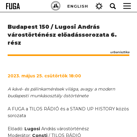
Skip
Keresés:
ENGLISH
to
content
Budapest 150 / Lugosi András
várostörténész előadássorozata 6.
rész
urbanisztika
2023. május 25. csütörtök 18:00
A kávé- és pálinkamérések világa, avagy a modern
budapesti munkásosztály őstörténete
A FUGA a TILOS RÁDIÓ és a STAND UP HISTORY közös
sorozata
Előadó:
Lugosi
András várostörténész
Moderátor:
Consti
/ TILOS RÁDIÓ