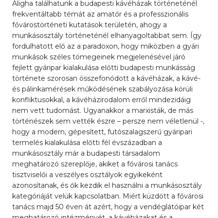
Aligha találhatunk a budapesti kávéházak történeténél
frekventáltabb témát az amatőr és a professzionális
fővárostörténeti kutatások területén, ahogy a
munkásosztály történeténél elhanyagoltabbat sem. Így
fordulhatott elő az a paradoxon, hogy miközben a gyári
munkások széles tömegeinek megjelenésével járó
fejlett gyáripar kialakulása előtti budapesti munkásság
története szorosan összefonódott a kávéházak, a kávé-
és pálinkamérések működésének szabályozása körüli
konfliktusokkal, a kávéházirodalom erről mindezidáig
nem vett tudomást. Ugyanakkor a marxisták, de más
történészek sem vették észre – persze nem véletlenül -,
hogy a modern, gépesített, futószalagszerű gyáripari
termelés kialakulása előtti fél évszázadban a
munkásosztály már a budapesti társadalom
meghatározó szereplője, akiket a fővárosi tanács
tisztviselői a veszélyes osztályok egyikeként
azonosítanak, és ők kezdik el használni a munkásosztály
kategóriáját velük kapcsolatban. Miért küzdött a fővárosi
tanács majd 50 éven át azért, hogy a vendéglátóipar két
meghatározó intézményét, a kávéházakat és a