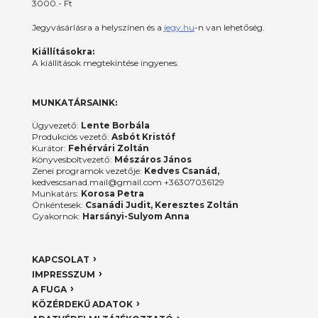
3000.- Ft
Jegyvásárlásra a helyszínen és a
jegy.hu
-n van lehetőség.
Kiállításokra:
A kiállítások megtekintése ingyenes.
MUNKATÁRSAINK:
Ügyvezető:
Lente Borbála
Produkciós vezető:
Asbót Kristóf
Kurátor:
Fehérvári Zoltán
Könyvesboltvezető:
Mészáros János
Zenei programok vezetője:
Kedves Csanád,
kedvescsanad.mail@gmail.com +36307036129
Munkatárs:
Korosa Petra
Önkéntesek:
Csanádi Judit, Keresztes Zoltán
Gyakornok:
Harsányi-Sulyom Anna
KAPCSOLAT
IMPRESSZUM
A FUGA
KÖZÉRDEKŰ ADATOK