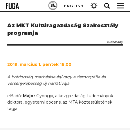
Skip
Keresés:
ENGLISH
to
content
Az MKT Kultúragazdaság Szakosztály
programja
tudomány
2019. március 1. péntek 16.00
A boldogság mathésise és/vagy a demográfia és
versenyképesség új narratívája
előadó:
Major
Gyöngyi, a közgazdaság-tudományok
doktora, egyetemi docens, az MTA köztestületének
tagja