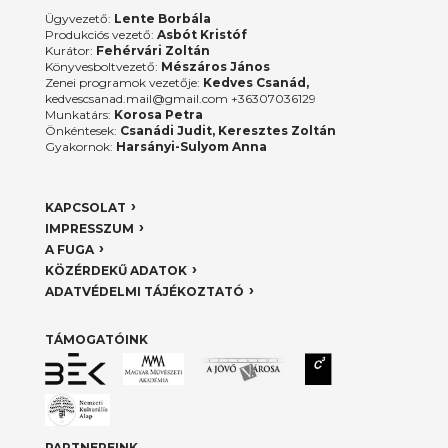
Ügyvezető:
Lente Borbála
Produkciós vezető:
Asbót Kristóf
Kurátor:
Fehérvári Zoltán
Könyvesboltvezető:
Mészáros János
Zenei programok vezetője:
Kedves Csanád,
kedvescsanad.mail@gmail.com +36307036129
Munkatárs:
Korosa Petra
Önkéntesek:
Csanádi Judit, Keresztes Zoltán
Gyakornok:
Harsányi-Sulyom Anna
KAPCSOLAT
IMPRESSZUM
A FUGA
KÖZÉRDEKŰ ADATOK
ADATVÉDELMI TÁJÉKOZTATÓ
TÁMOGATÓINK
PARTNEREINK