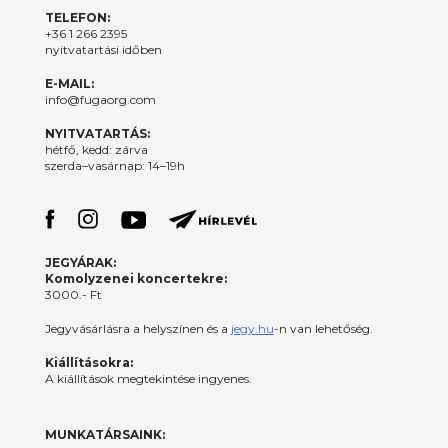
TELEFON:
+36 1 266 2395
nyitvatartási időben
E-MAIL:
info@fugaorg.com
NYITVATARTÁS:
hétfő, kedd: zárva
szerda–vasárnap: 14–19h
JEGYÁRAK:
Komolyzenei koncertekre:
3000.- Ft
Jegyvásárlásra a helyszínen és a
jegy.hu
-n van lehetőség.
Kiállításokra:
A kiállítások megtekintése ingyenes.
MUNKATÁRSAINK: