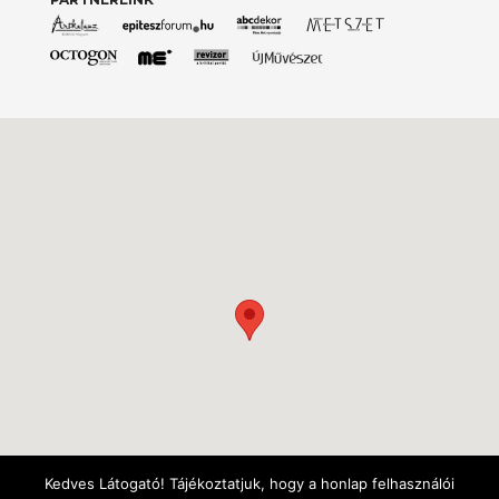
Kedves Látogató! Tájékoztatjuk, hogy a honlap felhasználói