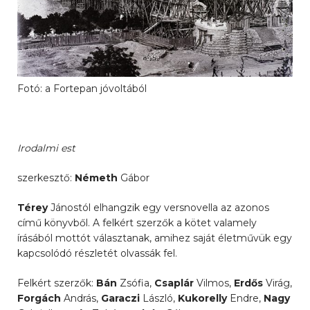
Fotó: a Fortepan jóvoltából
Irodalmi est
szerkesztő:
Németh
Gábor
Térey
Jánostól elhangzik egy versnovella az azonos
című könyvből. A felkért szerzők a kötet valamely
írásából mottót választanak, amihez saját életművük egy
kapcsolódó részletét olvassák fel.
Felkért szerzők:
Bán
Zsófia,
Csaplár
Vilmos,
Erdős
Virág,
Forgách
András,
Garaczi
László,
Kukorelly
Endre,
Nagy