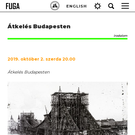
Skip
Keresés:
ENGLISH
to
content
Átkelés Budapesten
irodalom
2019. október 2. szerda 20.00
Átkelés Budapesten