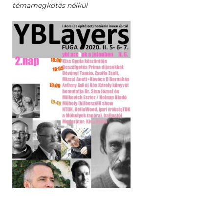
témamegkötés nélkül