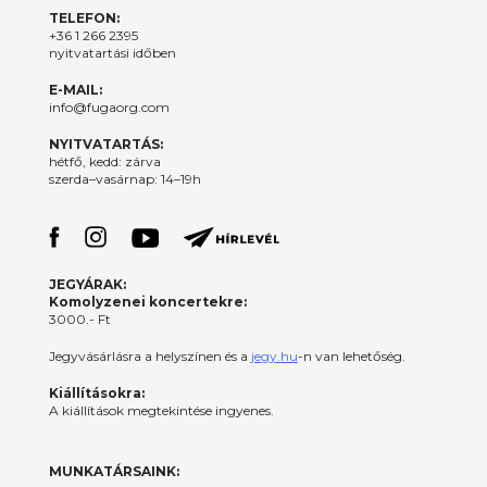
TELEFON:
+36 1 266 2395
nyitvatartási időben
E-MAIL:
info@fugaorg.com
NYITVATARTÁS:
hétfő, kedd: zárva
szerda–vasárnap: 14–19h
JEGYÁRAK:
Komolyzenei koncertekre:
3000.- Ft
Jegyvásárlásra a helyszínen és a
jegy.hu
-n van lehetőség.
Kiállításokra:
A kiállítások megtekintése ingyenes.
MUNKATÁRSAINK: