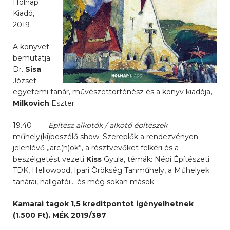
Holnap
Kiadó,
2019
A könyvet
bemutatja:
Dr.
Sisa
József
egyetemi tanár, művészettörténész és a könyv kiadója,
Milkovich
Eszter
19.40
Építész alkotók / alkotó építészek
műhely(ki)beszélő show. Szereplők a rendezvényen
jelenlévő „arc(h)ok”, a résztvevőket felkéri és a
beszélgetést vezeti
Kiss
Gyula, témák: Népi Építészeti
TDK, Hellowood, Ipari Örökség Tanműhely, a Műhelyek
tanárai, hallgatói… és még sokan mások.
Kamarai tagok 1,5 kreditpontot igényelhetnek
(1.500 Ft). MÉK 2019/387