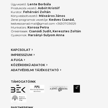
Ügyvezető:
Lente Borbála
Produkciós vezető:
Asbót Kristóf
Kurátor:
Fehérvári Zoltán
Könyvesboltvezető:
Mészáros János
Zenei programok vezetője:
Kedves Csanád,
kedvescsanad.mail@gmail.com +36307036129
Munkatárs:
Korosa Petra
Önkéntesek:
Csanádi Judit, Keresztes Zoltán
Gyakornok:
Harsányi-Sulyom Anna
KAPCSOLAT
IMPRESSZUM
A FUGA
KÖZÉRDEKŰ ADATOK
ADATVÉDELMI TÁJÉKOZTATÓ
TÁMOGATÓINK
PARTNEREINK