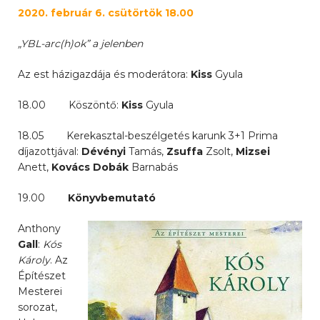
2020. február 6. csütörtök 18.00
„YBL-arc(h)ok” a jelenben
Az est házigazdája és moderátora:
Kiss
Gyula
18.00 Köszöntő:
Kiss
Gyula
18.05 Kerekasztal-beszélgetés karunk 3+1 Prima
díjazottjával:
Dévényi
Tamás,
Zsuffa
Zsolt,
Mizsei
Anett,
Kovács Dobák
Barnabás
19.00
Könyvbemutató
Anthony
Gall
:
Kós
Károly
. Az
Építészet
Mesterei
sorozat,