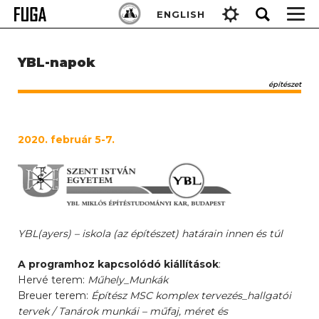
Skip
Keresés:
ENGLISH
to
content
YBL-napok
építészet
2020. február 5-7.
YBL(ayers) – iskola (az építészet) határain innen és túl
A programhoz kapcsolódó kiállítások
:
Hervé terem:
Műhely_Munkák
Breuer terem:
Építész MSC komplex tervezés_hallgatói
tervek / Tanárok munkái – műfaj, méret és