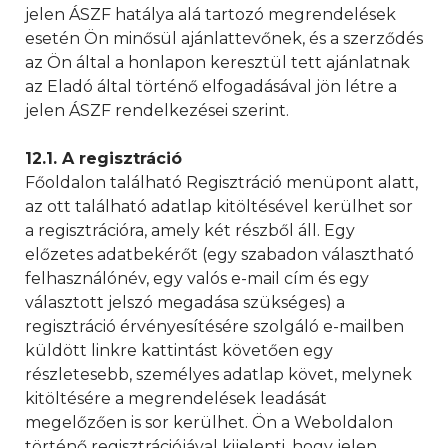
jelen ÁSZF hatálya alá tartozó megrendelések
esetén Ön minősül ajánlattevőnek, és a szerződés
az Ön által a honlapon keresztül tett ajánlatnak
az Eladó által történő elfogadásával jön létre a
jelen ÁSZF rendelkezései szerint.
12.1. A regisztráció
Főoldalon található Regisztráció menüpont alatt,
az ott található adatlap kitöltésével kerülhet sor
a regisztrációra, amely két részből áll. Egy
előzetes adatbekérőt (egy szabadon választható
felhasználónév, egy valós e-mail cím és egy
választott jelszó megadása szükséges) a
regisztráció érvényesítésére szolgáló e-mailben
küldött linkre kattintást követően egy
részletesebb, személyes adatlap követ, melynek
kitöltésére a megrendelések leadását
megelőzően is sor kerülhet. Ön a Weboldalon
történő regisztrációjával kijelenti, hogy jelen