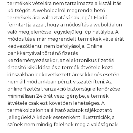
termékek vételára nem tartalmazza a kiszállítás
költségét. A weboldalról megrendelhető
termékek árai változtatásának jogát Eladó
fenntartja azzal, hogy a módosítás a weboldalon
való megjelenéssel egyidejűleg lép hatályba. A
módosítás a már megrendelt termékek vételárát
kedvezőtlenül nem befolyásolja. Online
bankkártyával történő fizetés
kezdeményezésekor, az elektronikus fizetési
értesítő kiküldése és a termék átvétele közti
időszakban bekövetkezett árcsökkenés esetén
nem áll módunkban pénzt visszatéríteni. Az
online fizetési tranzakció biztonsági ellenőrzése
minimálisan 24 órát vesz igénybe, a termék
átvétele csak ezt követően lehetséges. A
termékoldalon található adatok tájékoztató
jellegűek! A képek esetenként illusztrációk, a
színek nem mindig felelnek meg a valóságnak!