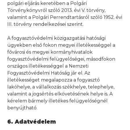
polgári eljárás keretében a Polgári
Törvénykönyvről szóló 2013. évi V. törvény,
valamint a Polgári Perrendtartásról szóló 1952. évi
III. törvény rendelkezései szerint.
A fogyasztóvédelmi közigazgatási hatósági
ügyekben első fokon megyei illetékességgel a
fővárosi és megyei kormányhivatalok
fogyasztóvédelmi felügyelőségei, másodfokon
országos illetékességgel a Nemzeti
Fogyasztóvédelmi Hatóság jár el. Az
illetékességet megalapozza a fogyasztó
lakóhelye, a vállalkozás székhelye, telephelye,
valamint a jogsértés elkövetésének helye is. A
kérelem bármely illetékes felügyelőségnél
benyújtható.
6. Adatvédelem