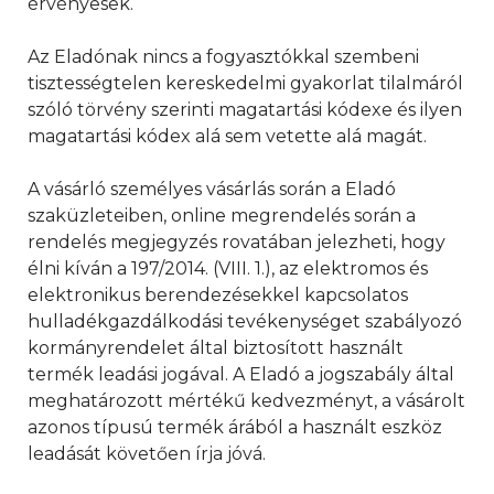
érvényesek.
Az Eladónak nincs a fogyasztókkal szembeni
tisztességtelen kereskedelmi gyakorlat tilalmáról
szóló törvény szerinti magatartási kódexe és ilyen
magatartási kódex alá sem vetette alá magát.
A vásárló személyes vásárlás során a Eladó
szaküzleteiben, online megrendelés során a
rendelés megjegyzés rovatában jelezheti, hogy
élni kíván a 197/2014. (VIII. 1.), az elektromos és
elektronikus berendezésekkel kapcsolatos
hulladékgazdálkodási tevékenységet szabályozó
kormányrendelet által biztosított használt
termék leadási jogával. A Eladó a jogszabály által
meghatározott mértékű kedvezményt, a vásárolt
azonos típusú termék árából a használt eszköz
leadását követően írja jóvá.