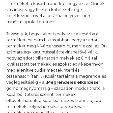
– terméket a kosárba anélkül, hogy ezzel Önnek
vásárlási- vagy fizetési kötelezettsége
keletkezne, mivel a kosárba helyezés nem
minősül ajánlattételnek.
Javasoljuk, hogy akkor is helyezze a kosárba a
terméket, ha nem biztos abban, hogy az adott
terméket meg kívánja vásárolni, mert ezzel az Ön
számára egy kattintással áttekinthetővé válik,
hogy az adott pillanatban melyek az Ön által
kiválasztott termékek, és azokat egy képernyőn
megjelenítve tudja megtekinteni és
összehasonlítani. A Kosár tartalma a megrendelés
véglegesítéséig – a „
Megrendelés elküldése
”
gomb megnyomásáig – szabadon módosítható, a
kosárból tetszés szerinti termékek
eltávolíthatóak, a kosárba tetszés szerint újabb
termékek helyezhetőek, illetve a kíván
termékszám megváltoztatható.