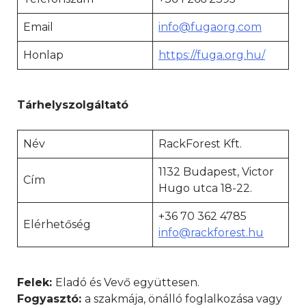
Email
info@fugaorg.com
Honlap
https://fuga.org.hu/
Tárhelyszolgáltató
Név
RackForest Kft.
1132 Budapest, Victor
Cím
Hugo utca 18-22.
+36 70 362 4785
Elérhetőség
info@rackforest.hu
Felek:
Eladó és Vevő együttesen.
Fogyasztó:
a szakmája, önálló foglalkozása vagy