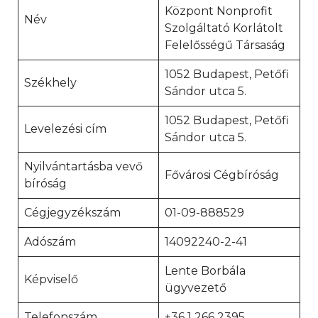
Központ Nonprofit
Név
Szolgáltató Korlátolt
Felelősségű Társaság
1052 Budapest, Petőfi
Székhely
Sándor utca 5.
1052 Budapest, Petőfi
Levelezési cím
Sándor utca 5.
Nyilvántartásba vevő
Fővárosi Cégbíróság
bíróság
Cégjegyzékszám
01-09-888529
Adószám
14092240-2-41
Lente Borbála
Képviselő
ügyvezető
Telefonszám
+36 1 266 2395