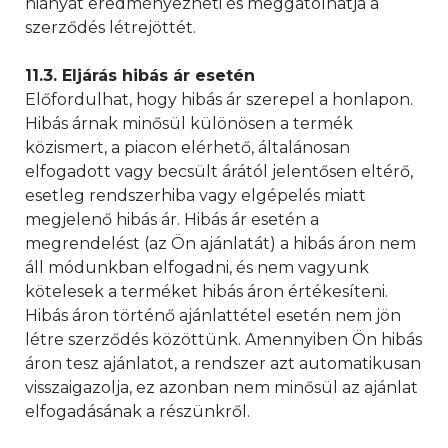
hiányát eredményezheti és meggátolhatja a
szerződés létrejöttét.
11.3. Eljárás hibás ár esetén
Előfordulhat, hogy hibás ár szerepel a honlapon.
Hibás árnak minősül különösen a termék
közismert, a piacon elérhető, általánosan
elfogadott vagy becsült árától jelentősen eltérő,
esetleg rendszerhiba vagy elgépelés miatt
megjelenő hibás ár. Hibás ár esetén a
megrendelést (az Ön ajánlatát) a hibás áron nem
áll módunkban elfogadni, és nem vagyunk
kötelesek a terméket hibás áron értékesíteni.
Hibás áron történő ajánlattétel esetén nem jön
létre szerződés közöttünk. Amennyiben Ön hibás
áron tesz ajánlatot, a rendszer azt automatikusan
visszaigazolja, ez azonban nem minősül az ajánlat
elfogadásának a részünkről.