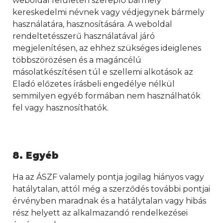
weboldal felületén szereplő bármely
kereskedelmi névnek vagy védjegynek bármely
használatára, hasznosítására. A weboldal
rendeltetésszerű használatával járó
megjelenítésen, az ehhez szükséges ideiglenes
többszörözésen és a magáncélú
másolatkészítésen túl e szellemi alkotások az
Eladó előzetes írásbeli engedélye nélkül
semmilyen egyéb formában nem használhatók
fel vagy hasznosíthatók.
8. Egyéb
Ha az ÁSZF valamely pontja jogilag hiányos vagy
hatálytalan, attól még a szerződés további pontjai
érvényben maradnak és a hatálytalan vagy hibás
rész helyett az alkalmazandó rendelkezései