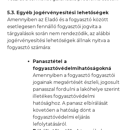
5.3. Egyéb jogérvényesítési lehetőségek
Amennyiben az Eladó és a fogyasztó között
esetlegesen fennálló fogyasztói jogvita a
tárgyalások során nem rendeződik, az alábbi
jogérvényesítési lehetőségek állnak nyitva a
fogyasztó számára:
P
a
nasztétel a
fogyasztóvédelmihatóságokná
Amennyiben a fogyasztó fogyasztói
jogainak megsértését észleli, jogosult
panasszal fordulni a lakóhelye szerint
illetékes fogyasztóvédelmi
hatósághoz. A panasz elbírálását
követően a hatóság dönt a
fogyasztóvédelmi eljárás
lefolytatásáról.