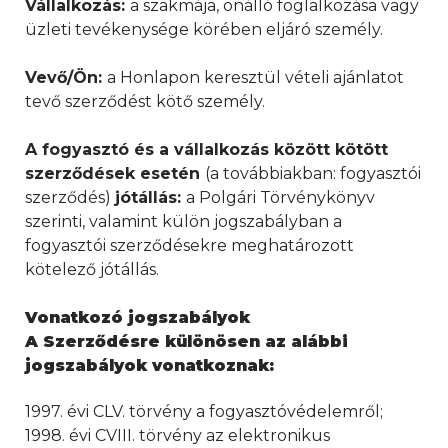
V
állalkozás:
a szakmája, önálló foglalkozása vagy
üzleti tevékenysége körében eljáró személy.
V
evő/Ön:
a Honlapon keresztül vételi ajánlatot
tevő szerződést kötő személy.
A fogyasztó és a vállalkozás között kötött
szerződések esetén
(a továbbiakban: fogyasztói
szerződés)
jótállás:
a Polgári Törvénykönyv
szerinti, valamint külön jogszabályban a
fogyasztói szerződésekre meghatározott
kötelező jótállás.
Vonatkozó jogszabályok
A Szerződésre különösen az alábbi
jogszabályok vonatkoznak:
1997. évi CLV. törvény a fogyasztóvédelemről;
1998. évi CVIII. törvény az elektronikus