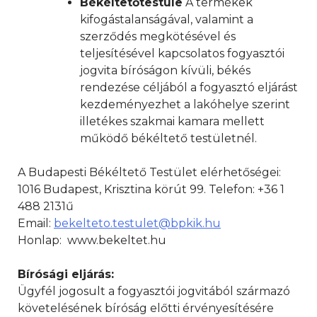
B
é
kéltetőtestüle
A termékek
kifogástalanságával, valamint a
szerződés megkötésével és
teljesítésével kapcsolatos fogyasztói
jogvita bíróságon kívüli, békés
rendezése céljából a fogyasztó eljárást
kezdeményezhet a lakóhelye szerint
illetékes szakmai kamara mellett
működő békéltető testületnél.
A Budapesti Békéltető Testület elérhetőségei:
1016 Budapest, Krisztina körút 99. Telefon: +36 1
488 2131ű
Email:
bekelteto.testulet@bpkik.hu
Honlap: www.bekeltet.hu
B
írósági eljárás:
Ügyfél jogosult a fogyasztói jogvitából származó
követelésének bíróság előtti érvényesítésére