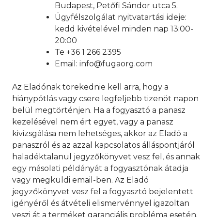
Budapest, Petőfi Sándor utca 5.
Ügyfélszolgálat nyitvatartási ideje:
kedd kivételével minden nap 13:00-
20:00
Te +36 1 266 2395
Email: info@fugaorg.com
Az Eladónak törekednie kell arra, hogy a
hiánypótlás vagy csere legfeljebb tizenöt napon
belül megtörténjen. Ha a fogyasztó a panasz
kezelésével nem ért egyet, vagy a panasz
kivizsgálása nem lehetséges, akkor az Eladó a
panaszról és az azzal kapcsolatos álláspontjáról
haladéktalanul jegyzőkönyvet vesz fel, és annak
egy másolati példányát a fogyasztónak átadja
vagy megküldi email-ben. Az Eladó
jegyzőkönyvet vesz fel a fogyasztó bejelentett
igényéről és átvételi elismervénnyel igazoltan
veszi át a terméket garanciális probléma esetén.