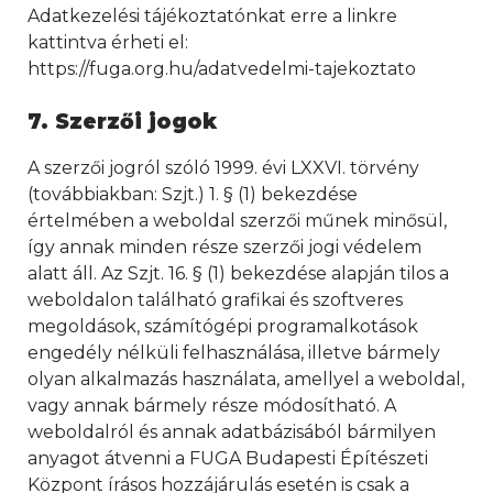
Adatkezelési tájékoztatónkat erre a linkre
kattintva érheti el:
https://fuga.org.hu/adatvedelmi-tajekoztato
7. Szerzői jogok
A szerzői jogról szóló 1999. évi LXXVI. törvény
(továbbiakban: Szjt.) 1. § (1) bekezdése
értelmében a weboldal szerzői műnek minősül,
így annak minden része szerzői jogi védelem
alatt áll. Az Szjt. 16. § (1) bekezdése alapján tilos a
weboldalon található grafikai és szoftveres
megoldások, számítógépi programalkotások
engedély nélküli felhasználása, illetve bármely
olyan alkalmazás használata, amellyel a weboldal,
vagy annak bármely része módosítható. A
weboldalról és annak adatbázisából bármilyen
anyagot átvenni a FUGA Budapesti Építészeti
Központ írásos hozzájárulás esetén is csak a