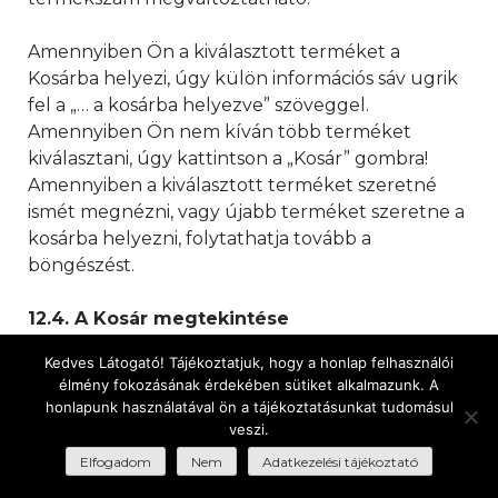
Amennyiben Ön a kiválasztott terméket a
Kosárba helyezi, úgy külön információs sáv ugrik
fel a „… a kosárba helyezve” szöveggel.
Amennyiben Ön nem kíván több terméket
kiválasztani, úgy kattintson a „Kosár” gombra!
Amennyiben a kiválasztott terméket szeretné
ismét megnézni, vagy újabb terméket szeretne a
kosárba helyezni, folytathatja tovább a
böngészést.
12.4. A Kosár megtekintése
A honlap használata során Ön a honlap tetején
Kedves Látogató! Tájékoztatjuk, hogy a honlap felhasználói
található „Kosár tartalma … Ft” gombra, vagy a
élmény fokozásának érdekében sütiket alkalmazunk. A
kosár ikonra kattintva bármikor ellenőrizheti a
honlapunk használatával ön a tájékoztatásunkat tudomásul
kosár tartalmát. Itt lehetősége van a kiválasztott
veszi.
termékeket eltávolítani a kosárból, illetve a
Elfogadom
Nem
Adatkezelési tájékoztató
termék darabszámát megváltoztatni. A rendszer