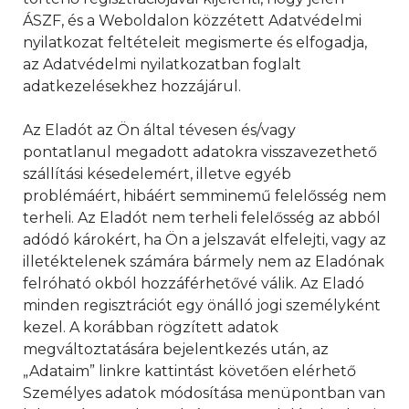
ÁSZF, és a Weboldalon közzétett Adatvédelmi
nyilatkozat feltételeit megismerte és elfogadja,
az Adatvédelmi nyilatkozatban foglalt
adatkezelésekhez hozzájárul.
Az Eladót az Ön által tévesen és/vagy
pontatlanul megadott adatokra visszavezethető
szállítási késedelemért, illetve egyéb
problémáért, hibáért semminemű felelősség nem
terheli. Az Eladót nem terheli felelősség az abból
adódó károkért, ha Ön a jelszavát elfelejti, vagy az
illetéktelenek számára bármely nem az Eladónak
felróható okból hozzáférhetővé válik. Az Eladó
minden regisztrációt egy önálló jogi személyként
kezel. A korábban rögzített adatok
megváltoztatására bejelentkezés után, az
„Adataim” linkre kattintást követően elérhető
Személyes adatok módosítása menüpontban van