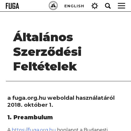
Skip
Keresés:
ENGLISH
to
content
Általános
Szerződési
Feltételek
a fuga.org.hu weboldal használatáról
2018. október 1.
1
. Preambulum
A
https://fuga.org.hu
honlapot a Budapesti