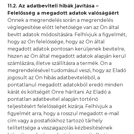
11.2. Az adatbeviteli hibák javítása –
Felelősség a megadott adatok valóságáért
Önnek a megrendelés során a megrendelés
véglegesítése előtt lehetősége van az Ön által
bevitt adatok módosítására. Felhívjuk a figyelmét,
hogy az Ön felelőssége, hogy az Ön által
megadott adatok pontosan kerüljenek bevitelre,
hiszen az Ön által megadott adatok alapján kerül
számlázára, illetve szállításra a termék. Ön a
megrendelésével tudomásul veszi, hogy az Eladó
jogosult az Ön hibás adatbeviteléből, a
pontatlanul megadott adatokból eredő minden
kárát és költségét Önre hárítani. Az Eladó a
pontatlan adatbevitel alapján történő
teljesítésért felelősségét kizárja. Felhívjuk a
figyelmét arra, hogy a rosszul megadott e-mail
cím vagy a postafiókhoz tartozó tárhely
telítettsége a visszaigazolás kézbesítésének