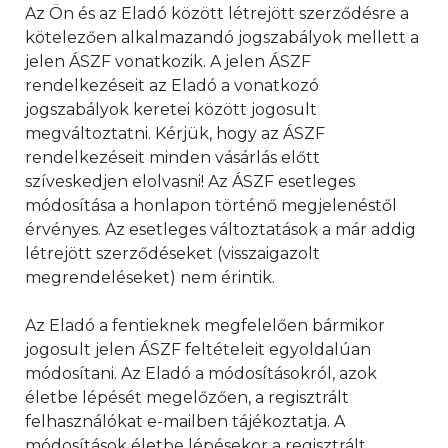
Az Ön és az Eladó között létrejött szerződésre a
kötelezően alkalmazandó jogszabályok mellett a
jelen ÁSZF vonatkozik. A jelen ÁSZF
rendelkezéseit az Eladó a vonatkozó
jogszabályok keretei között jogosult
megváltoztatni. Kérjük, hogy az ÁSZF
rendelkezéseit minden vásárlás előtt
szíveskedjen elolvasni! Az ÁSZF esetleges
módosítása a honlapon történő megjelenéstől
érvényes. Az esetleges változtatások a már addig
létrejött szerződéseket (visszaigazolt
megrendeléseket) nem érintik.
Az Eladó a fentieknek megfelelően bármikor
jogosult jelen ÁSZF feltételeit egyoldalúan
módosítani. Az Eladó a módosításokról, azok
életbe lépését megelőzően, a regisztrált
felhasználókat e-mailben tájékoztatja. A
módosítások életbe lépésekor a regisztrált