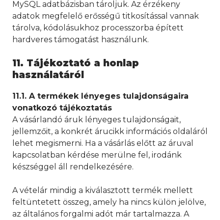
MySQL adatbázisban tároljuk. Az érzékeny
adatok megfelelő erősségű titkosítással vannak
tárolva, kódolásukhoz processzorba épített
hardveres támogatást használunk.
11. Tájékoztató a honlap
használatáról
11.1. A termékek lényeges tulajdonságaira
vonatkozó tájékoztatás
A vásárlandó áruk lényeges tulajdonságait,
jellemzőit, a konkrét árucikk információs oldaláról
lehet megismerni. Ha a vásárlás előtt az áruval
kapcsolatban kérdése merülne fel, irodánk
készséggel áll rendelkezésére.
A vételár mindig a kiválasztott termék mellett
feltüntetett összeg, amely ha nincs külön jelölve,
az általános forgalmi adót már tartalmazza. A