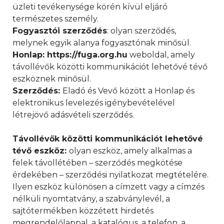
üzleti tevékenysége körén kívül eljáró
természetes személy.
Fogyasztói szerződés
: olyan szerződés,
melynek egyik alanya fogyasztónak minősül.
Honlap: https://fuga.org.hu
weboldal, amely
távollévők közötti kommunikációt lehetővé tévő
eszköznek minősül.
Szerződés:
Eladó és Vevő között a Honlap és
elektronikus levelezés igénybevételével
létrejövő adásvételi szerződés.
T
ávollévők közötti kommunikációt lehetővé
tévő eszköz:
olyan eszköz, amely alkalmas a
felek távollétében – szerződés megkötése
érdekében – szerződési nyilatkozat megtételére.
Ilyen eszköz különösen a címzett vagy a címzés
nélküli nyomtatvány, a szabványlevél, a
sajtótermékben közzétett hirdetés
megrendelőlappal, a katalógus, a telefon, a